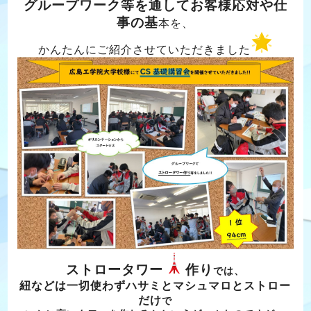
グループワーク等を通してお客様応対や仕
事の基
本を、
かんたんにご紹介させていただきました
ストロータワー
作り
では、
紐などは一切使わずハサミとマシュマロとストロー
だけ
で