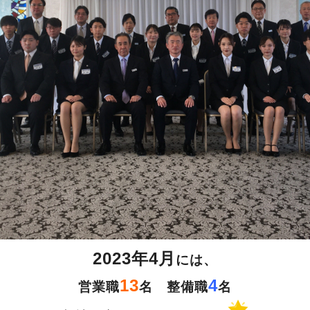
2023年4月
には、
13
4
営業職
名 整備職
名