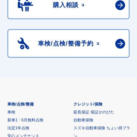
購入相談
車検/点検/
整備予約
車検/点検/整備
クレジット/保険
車検
延長保証 保証がのびた
新車1・6月無料点検
自動車保険
法定1年点検
スズキ自動車保険 ちょい得プラ
安心メンテナンス
ン