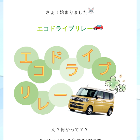
さぁ！始まりました
エ
コ
ド
ラ
イ
ブ
リ
レ
ー
ん？何かって？？