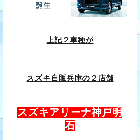
上記２車種が
スズキ自販兵庫の２店舗
スズキアリーナ神戸明
石