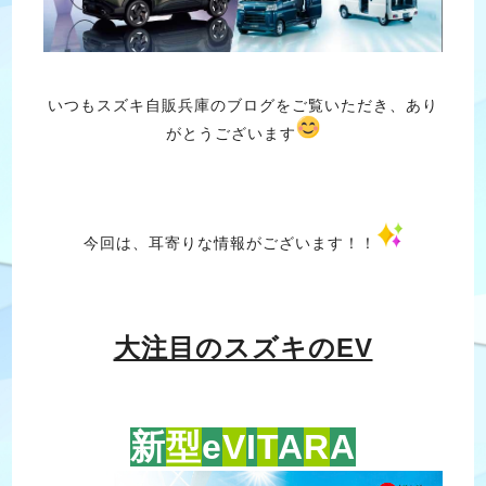
いつもスズキ自販兵庫のブログをご覧いただき、あり
がとうございます
今回は、耳寄りな情報がございます！！
大注目のスズキのEV
新
型
e
V
I
T
A
R
A