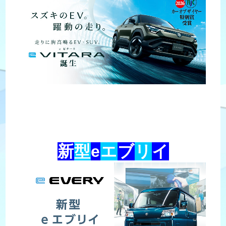
新
型
e
エ
ブ
リ
イ