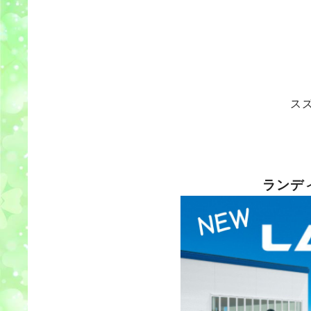
ス
ランデ