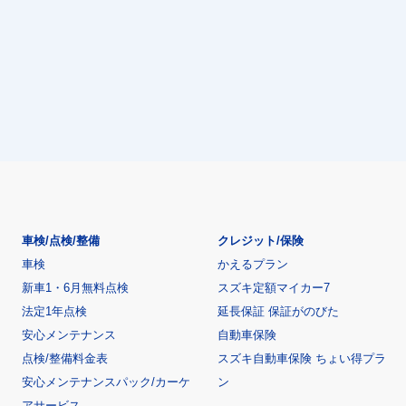
車検/点検/整備
クレジット/保険
車検
かえるプラン
新車1・6月無料点検
スズキ定額マイカー7
法定1年点検
延長保証 保証がのびた
安心メンテナンス
自動車保険
点検/整備料金表
スズキ自動車保険 ちょい得プラ
安心メンテナンスパック/カーケ
ン
アサービス