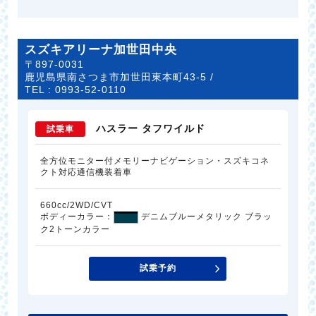
スズキアリーナ加世田中央
〒897-0031
鹿児島県南さつま市加世田東本町43-5 /
TEL :
0993-52-0110
ハスラー タフワイルド
試乗車
全方位モニター付メモリーナビゲーション・スズキコネ
クト対応通信機装着車
660cc/2WD/CVT
ボディーカラー：
デニムブルーメタリック ブラッ
ク2トーンカラー
試乗予約