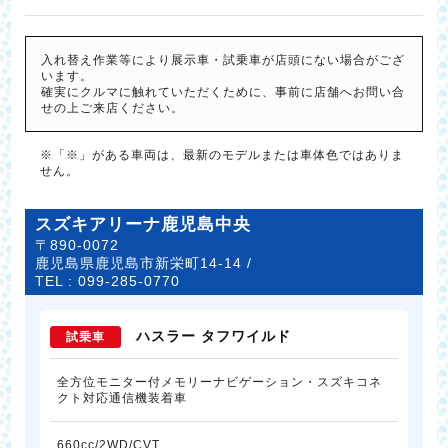
入れ替え作業等により展示車・試乗車が店頭にない場合がござ
います。
確実にクルマに触れていただくために、事前に店舗へお問い合
せの上ご来店ください。
※「※」がある車両は、最新のモデルまたは車体色ではありま
せん。
スズキアリーナ鹿児島中央
〒890-0072
鹿児島県鹿児島市新栄町14-14 /
TEL :
099-285-0770
ハスラー タフワイルド
試乗車
全方位モニター付メモリーナビゲーション・スズキコネ
クト対応通信機装着車
660cc/2WD/CVT