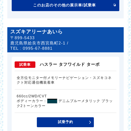
このお店のその他の展示車/試乗車
スズキアリーナあいら
〒899-5433
鹿児島県姶良市西宮島町2-1 /
TEL :
0995-67-8881
ハスラー タフワイルド ターボ
試乗車
全方位モニター付メモリーナビゲーション・スズキコネ
クト対応通信機装着車
660cc/2WD/CVT
ボディーカラー：
デニムブルーメタリック ブラッ
ク2トーンカラー
試乗予約