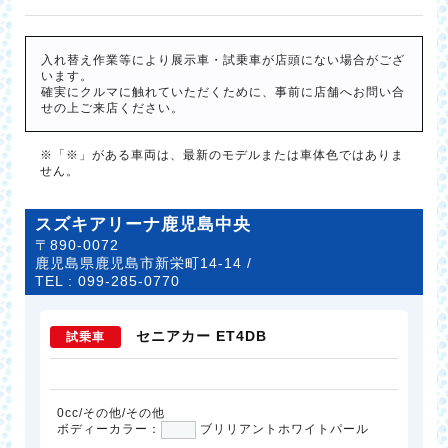
入れ替え作業等により展示車・試乗車が店頭にない場合がござ
います。
確実にクルマに触れていただくために、事前に店舗へお問い合
せの上ご来店ください。
※「※」がある車両は、最新のモデルまたは車体色ではありま
せん。
スズキアリーナ鹿児島中央
〒890-0072
鹿児島県鹿児島市新栄町14-14 /
TEL :
099-285-0770
セニアカー ET4DB
試乗車
0cc/その他/その他
ボディーカラー：
ブリリアントホワイトパール