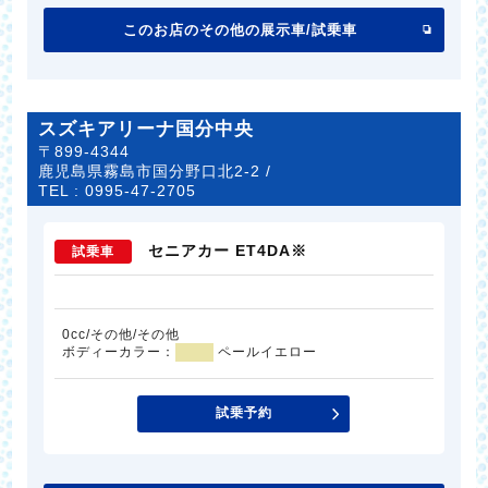
このお店のその他の展示車/試乗車
スズキアリーナ国分中央
〒899-4344
鹿児島県霧島市国分野口北2-2 /
TEL :
0995-47-2705
セニアカー ET4DA※
試乗車
0cc/その他/その他
ボディーカラー：
ペールイエロー
試乗予約