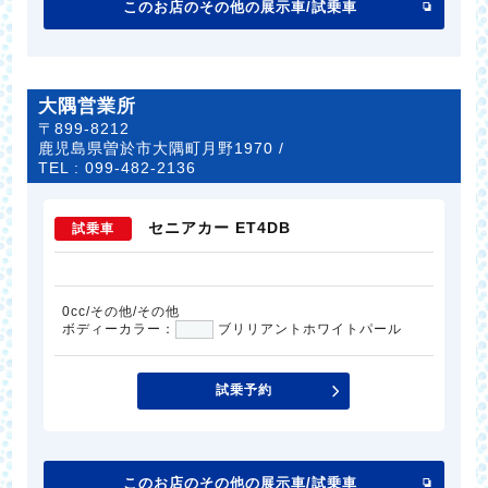
このお店のその他の展示車/試乗車
大隅営業所
〒899-8212
鹿児島県曽於市大隅町月野1970 /
TEL :
099-482-2136
セニアカー ET4DB
試乗車
0cc/その他/その他
ボディーカラー：
ブリリアントホワイトパール
試乗予約
このお店のその他の展示車/試乗車