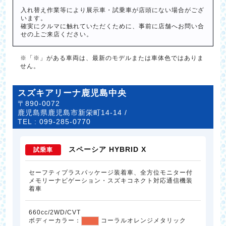
入れ替え作業等により展示車・試乗車が店頭にない場合がござ
います。
確実にクルマに触れていただくために、事前に店舗へお問い合
せの上ご来店ください。
※「※」がある車両は、最新のモデルまたは車体色ではありま
せん。
スズキアリーナ鹿児島中央
〒890-0072
鹿児島県鹿児島市新栄町14-14 /
TEL :
099-285-0770
スペーシア HYBRID X
試乗車
セーフティプラスパッケージ装着車、全方位モニター付
メモリーナビゲーション・スズキコネクト対応通信機装
着車
660cc/2WD/CVT
ボディーカラー：
コーラルオレンジメタリック