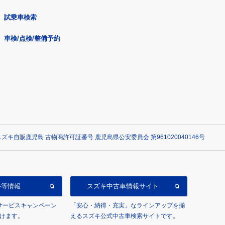
試乗車検索
車検/点検/整備予約
ズキ自販鹿児島 古物商許可証番号 鹿児島県公安委員会 第961020040146号
ル等情報
スズキ中古車情報サイト
/サービスキャンペーン
「安心・納得・充実」なラインアップを揃
けます。
えるスズキ公式中古車検索サイトです。