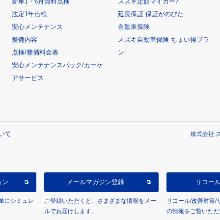
新車1・6月無料点検
スズキ定額マイカー7
法定1年点検
延長保証 保証がのびた
安心メンテナンス
自動車保険
整備内容
スズキ自動車保険 ちょい得プラ
点検/整備料金表
ン
安心メンテナンスパック/カーケ
アサービス
いて
株式会社 ス
ョン
メールマガジン登録
リコー
単にシミュレ
ご登録いただくと、さまざまな情報をメー
リコール/改善対策
ルでお届けします。
の情報をご覧いただ