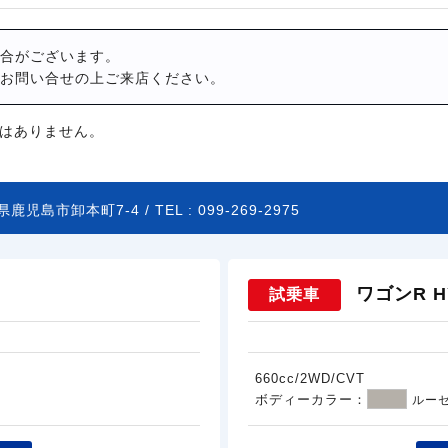
合がございます。
お問い合せの上ご来店ください。
はありません。
県鹿児島市卸本町7-4 /
TEL :
099-269-2975
ワゴンR HY
試乗車
660cc/2WD/CVT
ボディーカラー：
ルー