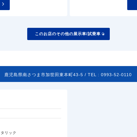
このお店のその他の展示車/試乗車
31
鹿児島県南さつま市加世田東本町43-5 /
TEL :
0993-52-0110
メタリック