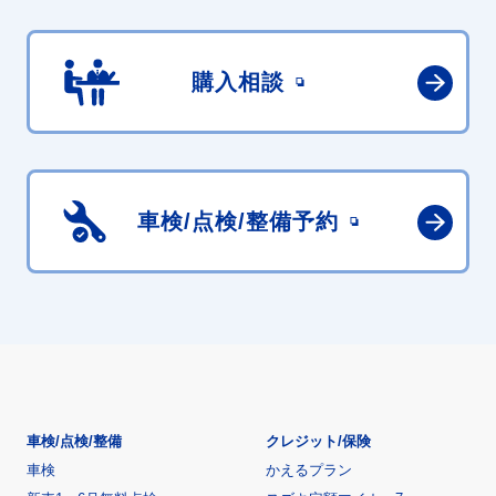
購入相談
車検/点検/
整備予約
車検/点検/整備
クレジット/保険
車検
かえるプラン