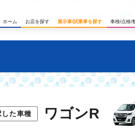
ホーム
お店を探す
展示車/試乗車を探す
車検/点検/
ワゴンR
択した車種