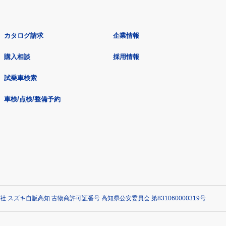
カタログ請求
企業情報
購入相談
採用情報
試乗車検索
車検/点検/整備予約
社 スズキ自販高知 古物商許可証番号 高知県公安委員会 第831060000319号