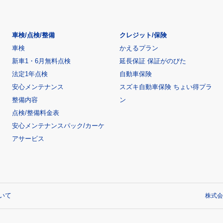
車検/点検/整備
クレジット/保険
車検
かえるプラン
新車1・6月無料点検
延長保証 保証がのびた
法定1年点検
自動車保険
安心メンテナンス
スズキ自動車保険 ちょい得プラ
整備内容
ン
点検/整備料金表
安心メンテナンスパック/カーケ
アサービス
いて
株式会