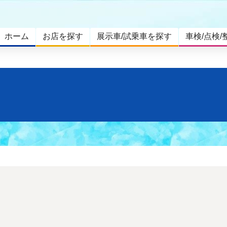
ホーム
お店を探す
展示車/試乗車を探す
車検/点検/
。