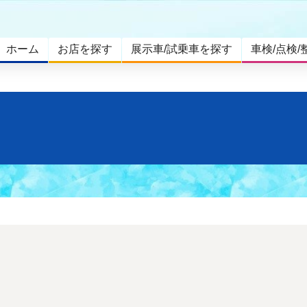
ホーム
お店を探す
展示車/試乗車を探す
車検/点検/
。