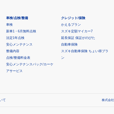
車検/点検/整備
クレジット/保険
車検
かえるプラン
新車1・6月無料点検
スズキ定額マイカー7
法定1年点検
延長保証 保証がのびた
安心メンテナンス
自動車保険
整備内容
スズキ自動車保険 ちょい得プラ
点検/整備料金表
ン
安心メンテナンスパック/カーケ
アサービス
いて
株式会社