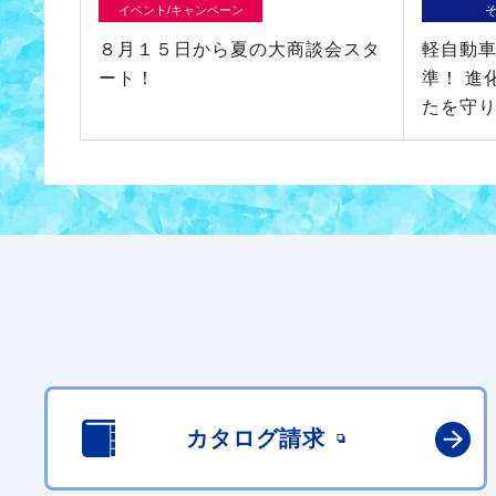
イベント/キャンペーン
８月１５日から夏の大商談会スタ
軽自動
ート！
準！ 進
たを守
カタログ請求