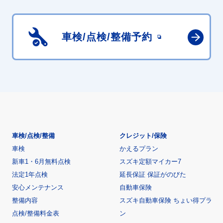
車検/点検/
整備予約
車検/点検/整備
クレジット/保険
車検
かえるプラン
新車1・6月無料点検
スズキ定額マイカー7
法定1年点検
延長保証 保証がのびた
安心メンテナンス
自動車保険
整備内容
スズキ自動車保険 ちょい得プラ
点検/整備料金表
ン