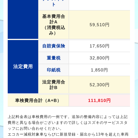
ト
基本費用合
計A
59,510円
（消費税込
み）
自賠責保険
17,650円
重量税
32,800円
法定費用
印紙税
1,850円
法定費用合
52,300円
計B
車検費用合計（A+B）
111,810円
上記料金表は車検費用の一例です。追加の整備内容によっては上記
費用と異なる場合がございますので詳しくはスズキのサービススタ
ッフにお問い合わせください。
エコカー減税対象車ならびに新規登録・届出から13年を超えた車両