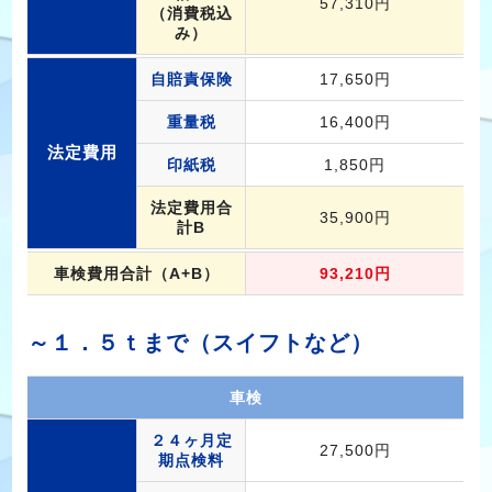
57,310円
（消費税込
み）
自賠責保険
17,650円
重量税
16,400円
法定費用
印紙税
1,850円
法定費用合
35,900円
計B
車検費用合計（A+B）
93,210円
～１．５ｔまで（スイフトなど）
車検
２４ヶ月定
27,500円
期点検料