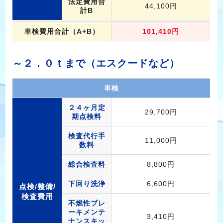
法定費用合
44,100円
計B
車検費用合計（A+B）
101,410円
～２．０ｔまで（エスクードなど）
車検
２４ヶ月定
29,700円
期点検料
検査代行手
11,000円
数料
総合検査料
8,800円
下回り洗浄
6,600円
点検/整備/
検査費用
不燃性ブレ
ーキメンテ
3,410円
ナンスキッ