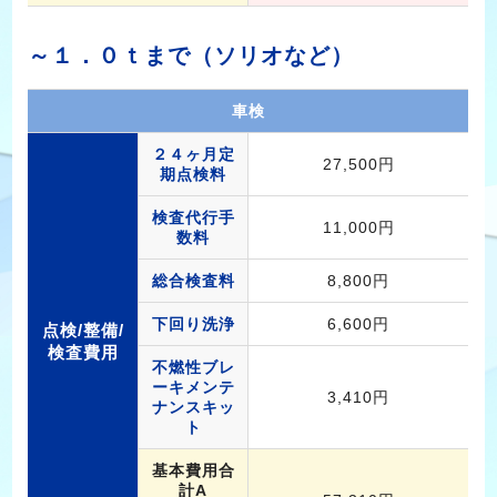
～１．０ｔまで（ソリオなど）
車検
２４ヶ月定
27,500円
期点検料
検査代行手
11,000円
数料
総合検査料
8,800円
下回り洗浄
6,600円
点検/整備/
検査費用
不燃性ブレ
ーキメンテ
3,410円
ナンスキッ
ト
基本費用合
計A