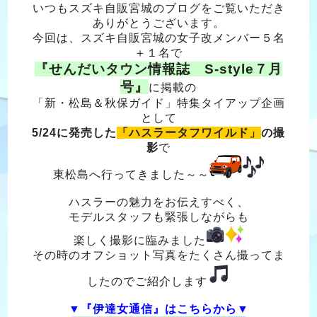
いつもスズキ自販宮城のブログをご覧いただき
ありがとうございます。
今回は、スズキ自販宮城の女子改メンバー５名
＋１名で
『せんだいタウン情報誌 S-style７月
号』
に掲載の
「新・松島＆秋保ガイド」特集タイアップ企画
として
5/24に発売した
「ハスラータフワイルド」
の撮
影
で
東松島へ行ってきました～～
ハスラーの魅力をお伝えすべく、
モデルスタッフも緊張しながらも
楽しく撮影に臨みました
その時のオフショット写真をたくさん撮ってま
したのでご紹介します
▼『伊達女通信』はこちらから▼