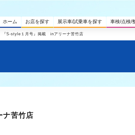
ホーム
お店を探す
展示車/試乗車を探す
車検/点検/
『S-style１月号』掲載 inアリーナ苦竹店
リーナ苦竹店