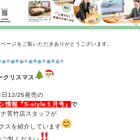
ムページをご覧いただきありがとうございます。
ークリスマス
本日12/25発売の
情報『S-style１月号』
で
ーナ苦竹店スタッフが
クスを紹介しています
ひご覧ください