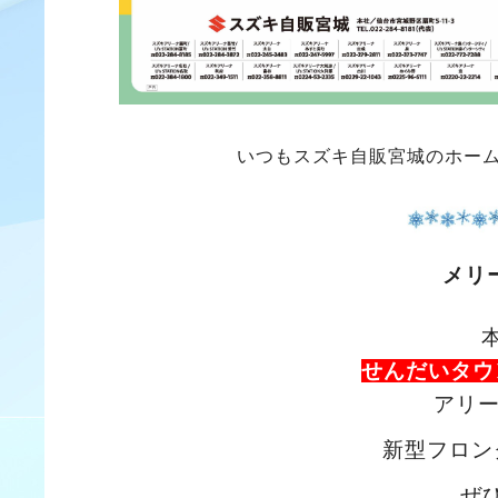
いつもスズキ自販宮城のホー
メリ
せんだいタウン
アリ
新型フロン
ぜ