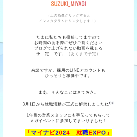
（上の画像クリックすると
インスタグラムにリンクします！）
たまに私たちも投稿してますので
お時間のある際にぜひご覧ください
ブログで上げられない動画を載せる
予 定 です。
（あくまで予定）
余談ですが、採用のLINEアカウントも
ひっそりと
稼働中です。
まあ、そんなことはさておき。
3月1日から就職活動が正式に解禁しましたね
1年目の営業スタッフにも手伝ってもらって
メガイベントに参加してまいりました！
「
マ
イ
ナ
ビ
2
0
2
4
就
職
E
X
P
O
」