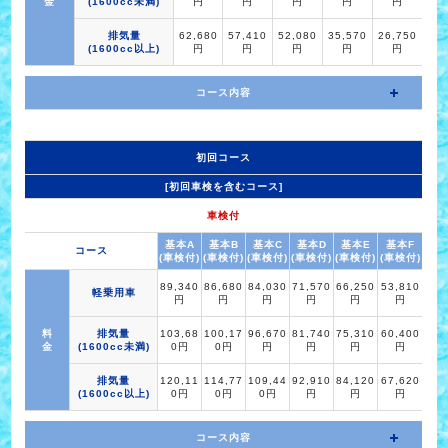
金
(1600cc未満)
円
円
円
円
円
排気量
62,680
57,410
52,080
35,570
26,750
(1600cc以上)
円
円
円
円
円
コース内容
初回コース
[初回車検を含むコース]
車検付
基本A
基本B
基本C
基本D
基本E
基本F
コース
(車検付)
(車検付)
(車検付)
(車検付)
(車検付)
(車検付)
89,340
86,680
84,030
71,570
66,250
53,810
軽乗用車
円
円
円
円
円
円
料
排気量
103,68
100,17
96,670
81,740
75,310
60,400
金
(1600cc未満)
0円
0円
円
円
円
円
排気量
120,11
114,77
109,44
92,910
84,120
67,620
(1600cc以上)
0円
0円
0円
円
円
円
コース内容