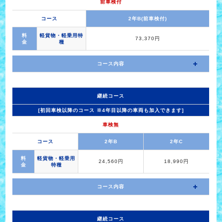
前車検付
コース
2年B(前車検付)
料
軽貨物・軽乗用特
73,370円
金
種
コース内容
継続コース
[初回車検以降のコース ※4年目以降の車両も加入できます]
車検無
コース
2年B
2年C
料
軽貨物・軽乗用
24,560円
18,990円
金
特種
コース内容
継続コース