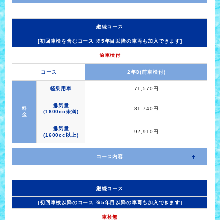
継続コース
[初回車検を含むコース ※5年目以降の車両も加入できます]
前車検付
コース
2年D(前車検付)
軽乗用車
71,570円
排気量
料
81,740円
(1600cc未満)
金
排気量
92,910円
(1600cc以上)
コース内容
継続コース
[初回車検以降のコース ※5年目以降の車両も加入できます]
車検無