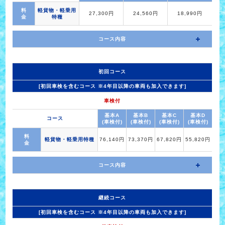
料
軽貨物・軽乗用
27,300円
24,560円
18,990円
金
特種
コース内容
初回コース
[初回車検を含むコース ※4年目以降の車両も加入できます]
車検付
基本A
基本B
基本C
基本D
コース
(車検付)
(車検付)
(車検付)
(車検付)
料
軽貨物・軽乗用特種
76,140円
73,370円
67,820円
55,820円
金
コース内容
継続コース
[初回車検を含むコース ※4年目以降の車両も加入できます]