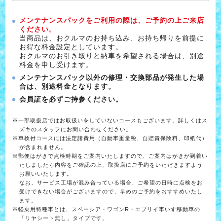
メンテナンスパックをご利用の際は、ご予約の上ご来店
ください。
当商品は、おクルマのお持ち込み、お持ち帰りを前提に
お得な料金設定としています。
おクルマのお引き取りと納車を希望される場合は、別途
料金を申し受けます。
メンテナンスパック以外の修理・交換部品が発生した場
合は、別途料金となります。
会員証を必ずご持参ください。
※一部取扱店ではお取扱いをしていないコースもございます。詳しくはス
ズキのスタッフにお問い合わせください。
※車検付コースには法定諸費用（自動車重量税、自賠責保険料、印紙代）
が含まれません。
※郵便はがきで点検時期をご案内いたしますので、ご案内はがきが到着い
たしましたら内容をご確認の上、取扱店にご予約をいただきますよう
お願いいたします。
なお、サービス工場が混み合っている場合、ご希望の日時に点検をお
受けできない場合がございますので、早めのご予約をおすすめいたし
ます。
※軽乗用特種車とは、スペーシア・ワゴンR・エブリイ車いす移動車の
「リヤシート無し」タイプです。