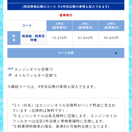
[初回車検以降のコース ※4年目以降の車両も加入できます]
後車検付
2年B
2年C
2年D
コース
(後車検付)
(後車検付)
(後車検付)
料
軽貨物・軽乗用
73,370円
67,820円
55,820円
金
特種
コース内容
エンジンオイル交換*2
オイルフィルター交換*2
※継続コースは、4年目以降の車両も加入できます。
*1:○（白丸）はエンジンオイル交換料がパック料金に含まれ
ています（点検料は無料です）。
*2:エンジンオイルは各点検時に交換します。エンジンオイル
フィルターは法定1年点検と車検整備時に交換します。
*3:軽乗用特種車の場合、新車6か月無料点検となります。