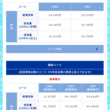
コース
2年D
2年E
軽乗用車
24,540円
19,210円
排気量
料
29,240円
22,790円
(1600cc未満)
金
排気量
35,570円
26,750円
(1600cc以上)
コース内容
継続コース
[初回車検以降のコース ※5年目以降の車両も加入できます]
後車検付
2年D
2年E
2年F
コース
(後車検付)
(後車検付)
(後車検付)
軽乗用車
71,570円
66,250円
53,810円
排気量
料
81,740円
75,310円
60,400円
(1600cc未満)
金