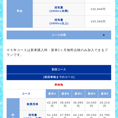
排気量
132,840円
料金
(1600cc未満)
排気量
155,590円
(1600cc以上)
コース内容
※５年コースは新車購入時・新車1ヶ月無料点検のみ加入できるプ
ランです。
初回コース
[初回車検までのコース]
車検無
コース
基本A
基本B
基本C
基本D
基本E
42,290
39,640
36,980
24,540
19,210
軽乗用車
円
円
円
円
円
料
排気量
51,100
47,650
44,140
29,240
22,790