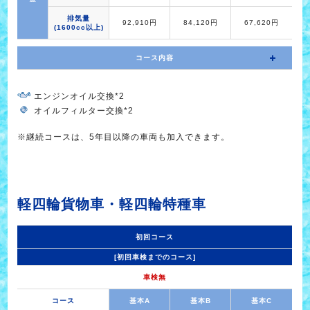
排気量
92,910円
84,120円
67,620円
(1600cc以上)
コース内容
エンジンオイル交換*2
オイルフィルター交換*2
※継続コースは、5年目以降の車両も加入できます。
軽四輪貨物車・軽四輪特種車
初回コース
[初回車検までのコース]
車検無
コース
基本A
基本B
基本C