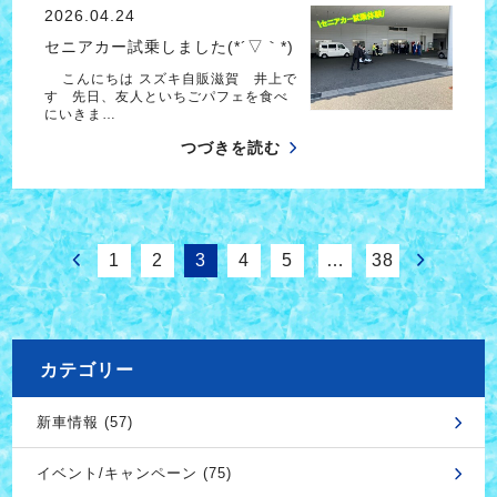
2026.04.24
セニアカー試乗しました(*´▽｀*)
こんにちは スズキ自販滋賀 井上で
す 先日、友人といちごパフェを食べ
にいきま…
つづきを読む
1
2
3
4
5
…
38
カテゴリー
新車情報 (57)
イベント/キャンペーン (75)