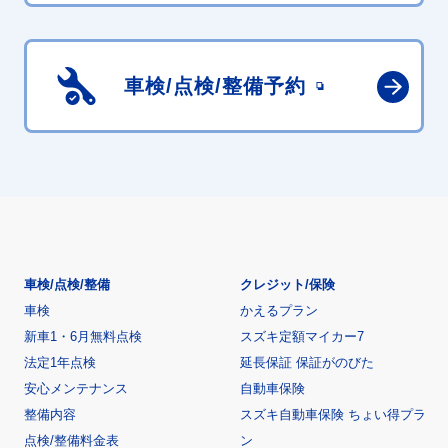
車検/点検/
整備予約
車検/点検/整備
クレジット/保険
車検
かえるプラン
新車1・6月無料点検
スズキ定額マイカー7
法定1年点検
延長保証 保証がのびた
安心メンテナンス
自動車保険
整備内容
スズキ自動車保険 ちょい得プラ
点検/整備料金表
ン