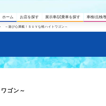
ホーム
お店を探す
展示車/試乗車を探す
車検/点検/
～遊び心満載！ＳＵＶな軽ハイトワゴン～
トワゴン～