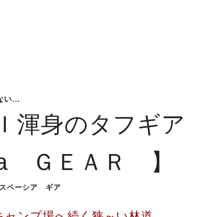
ない…
Ｉ渾身のタフギア
cia ＧＥＡＲ 】
スペーシア ギア
キャンプ場へ続く狭～い林道…