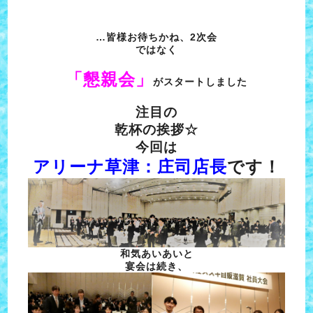
…皆様お待ちかね、2次会
ではなく
「懇親会」
がスタートしました
注目の
乾杯の挨拶☆
今回は
アリーナ草津：庄司店長
です！
和気あいあいと
宴会は続き、