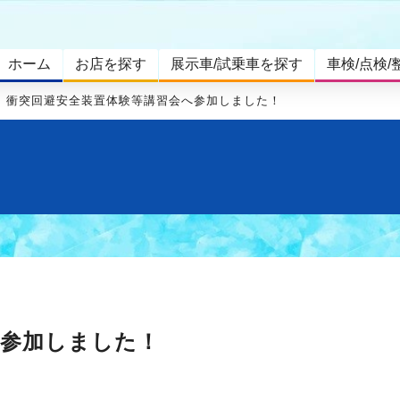
ホーム
お店を探す
展示車/試乗車を探す
車検/点検/
衝突回避安全装置体験等講習会へ参加しました！
へ参加しました！