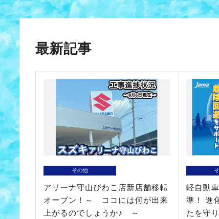
最新記事
その他
アリーナ守山びわこ店新店舗移転
軽自動
オープン！～ ココには何が出来
準！ 進
上がるのでしょうか♪ ～
たを守