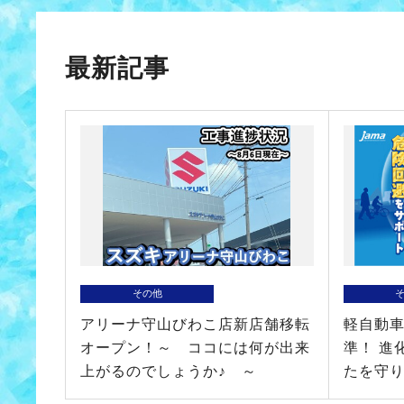
最新記事
その他
アリーナ守山びわこ店新店舗移転
軽自動
オープン！～ ココには何が出来
準！ 進
上がるのでしょうか♪ ～
たを守