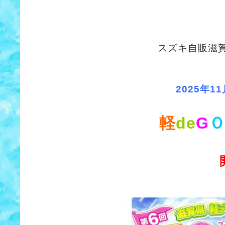
スズキ自販滋
2025年11
軽
de
G