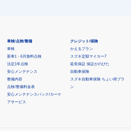
車検/点検/整備
クレジット/保険
車検
かえるプラン
新車1・6月無料点検
スズキ定額マイカー7
法定1年点検
延長保証 保証がのびた
安心メンテナンス
自動車保険
整備内容
スズキ自動車保険 ちょい得プラ
点検/整備料金表
ン
安心メンテナンスパック/カーケ
アサービス