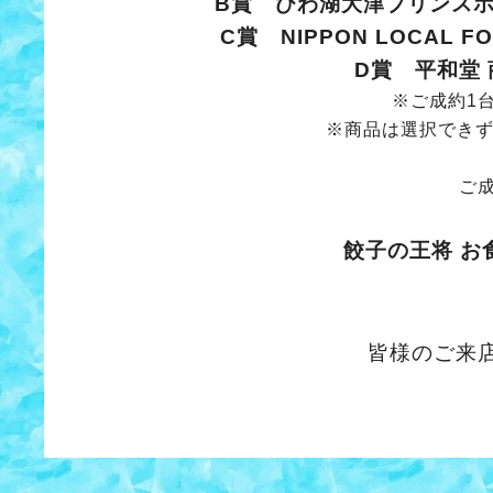
B賞 びわ湖大津プリンスホ
C賞 NIPPON LOCAL 
D賞 平和堂 商
※ご成約1
※商品は選択できず、
ご
餃子の王将 お食
皆様のご来