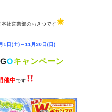
賀本社営業部のおきつです
月1日(土)～11月30日(日)
Ｏ
G
O
キャンペーン
開催中
です