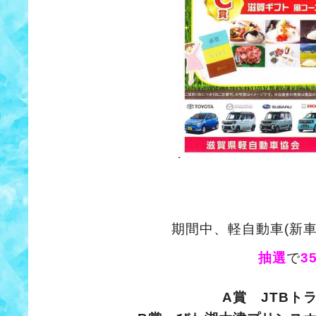
期間中、軽自動車(新
抽選
で
3
A賞 JTBト