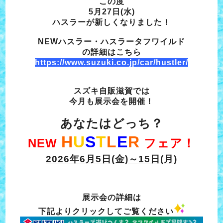
この度
5月27日(水)
ハスラーが新しくなりました！
NEWハスラー・ハスラータフワイルド
の詳細はこちら
https://www.suzuki.co.jp/car/hustler/
スズキ自販滋賀では
今月も展示会を開催！
あなたはどっち？
H
U
S
T
L
E
R
NEW
フェア！
2026年6月5日(金)～15日(月)
展示会の詳細は
下記よりクリックしてご覧ください