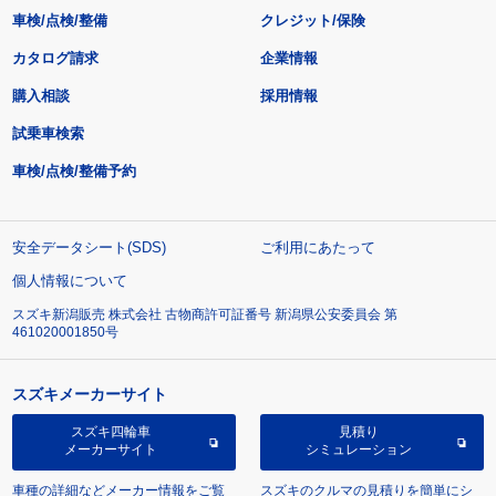
車検/点検/整備
クレジット/保険
カタログ請求
企業情報
購入相談
採用情報
試乗車検索
車検/点検/整備予約
安全データシート(SDS)
ご利用にあたって
個人情報について
スズキ新潟販売 株式会社 古物商許可証番号 新潟県公安委員会 第
461020001850号
スズキメーカーサイト
スズキ四輪車
見積り
メーカーサイト
シミュレーション
車種の詳細などメーカー情報をご覧
スズキのクルマの見積りを簡単にシ