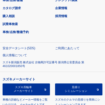
車検/点検/整備
クレジット/保険
カタログ請求
企業情報
購入相談
採用情報
試乗車検索
車検/点検/整備予約
安全データシート(SDS)
ご利用にあたって
個人情報について
スズキ新潟販売 株式会社 古物商許可証番号 新潟県公安委員会 第
461020001850号
スズキメーカーサイト
スズキ四輪車
見積り
メーカーサイト
シミュレーション
車種の詳細などメーカー情報をご覧
スズキのクルマの見積りを簡単にシ
いただける、メーカーサイトです。
ミュレーションできます。