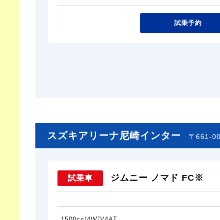
試乗予約
スズキアリーナ尼崎インター
〒661-
ジムニー ノマド FC※
試乗車
1500cc/4WD/4AT