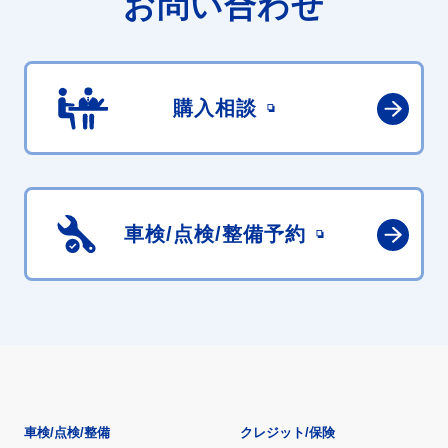
お問い合わせ
購入相談
車検/点検/
整備予約
車検/点検/整備
クレジット/保険