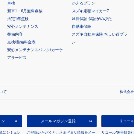
車検
かえるプラン
新車1・6月無料点検
スズキ定額マイカー7
法定1年点検
延長保証 保証がのびた
安心メンテナンス
自動車保険
整備内容
スズキ自動車保険 ちょい得プラ
点検/整備料金表
ン
安心メンテナンスパック/カーケ
アサービス
いて
株式会社
ョン
メールマガジン登録
リコー
単にシミュレ
ご登録いただくと、さまざまな情報をメー
リコール/改善対策