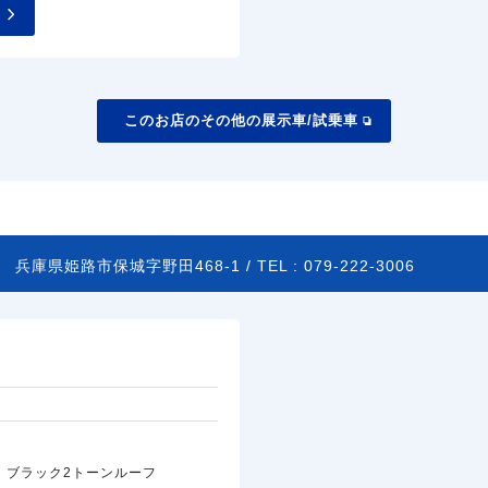
このお店のその他の展示車/試乗車
04
兵庫県姫路市保城字野田468-1 /
TEL :
079-222-3006
 ブラック2トーンルーフ