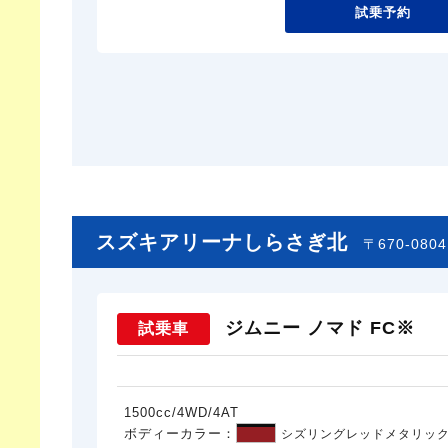
試乗予約
スズキアリーナしらさぎ北
〒670-08
ジムニー ノマド FC※
試乗車
1500cc/4WD/4AT
ボディーカラー：
シズリングレッドメタリック