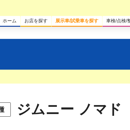
ホーム
お店を探す
展示車/試乗車を探す
車検/点検/
ジムニー ノマド
種