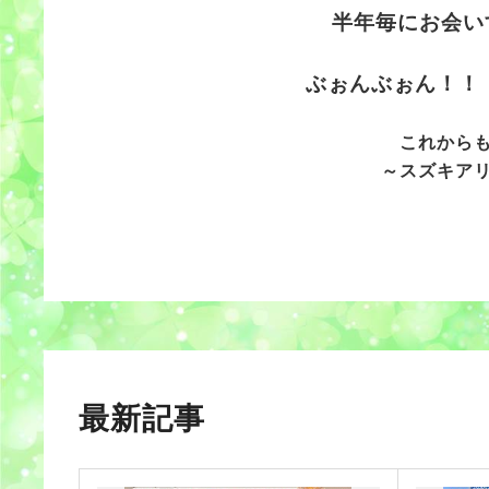
半年毎にお会い
ぶぉんぶぉん！！
これから
～スズキア
最新記事