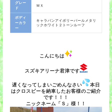
グレー
ＭＸ
ド
ボディ
キャラバンアイボリーパールメタリ
ーカラ
ックホワイト２トーンルーフ
ー
こんにちは
スズキアリーナ君津です
遅くなってしまいごめんなさい
本日
はクロスビーを納車したお客様のご紹介
です！！！
ニックネーム「Ｓ」様！！