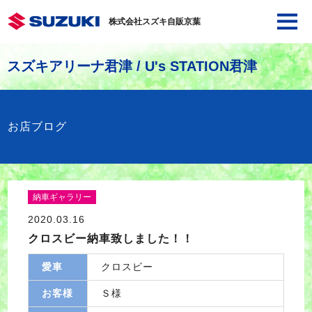
株式会社スズキ自販京葉
スズキアリーナ君津 / U's STATION君津
お店ブログ
納車ギャラリー
2020.03.16
クロスビー納車致しました！！
愛車
クロスビー
お客様
Ｓ様