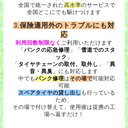
全国で統一された
高水準
のサービスで
全国どこにでも駆けつけます
3.
保険適用外のトラブルにも対
応
利用回数制限なく
ご利用いただけます
「
パンクの応急修理
」「
雪道でのスタ
ック
」
「
タイヤチェーンの取付、取外し
」「
異
音・異臭
」にも対応します
中でも
パンク修理
は
その場で
可能対応
可能
スペアタイヤの貸し出し
も行っている
ため、
その場で付け替えて、使用後は提携の工
場へ返すだけ！