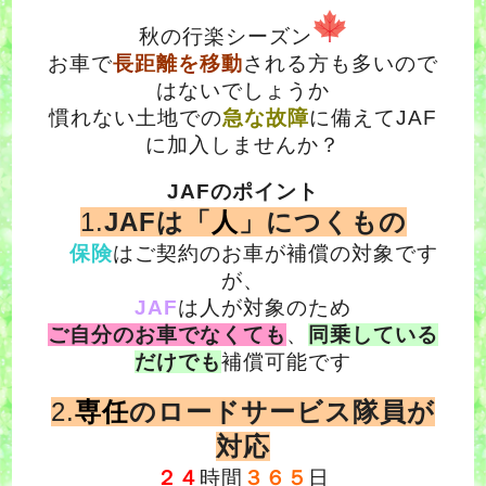
秋の行楽シーズン
お車で
長距離を移動
される方も多いので
はないでしょうか
慣れない土地での
急な故障
に備えてJAF
に加入しませんか？
JAFのポイント
1.
JAFは「
人
」につくもの
保険
はご契約のお車が補償の対象です
が、
JAF
は人が対象のため
ご自分のお車でなくても
、
同乗している
だけでも
補償可能です
2.
専任
のロードサービス隊員が
対応
２４
時間
３６５
日