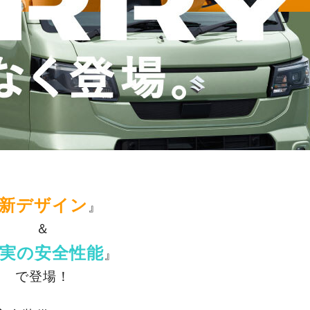
新デザイン
』
＆
実の
安全性能
』
で登場！