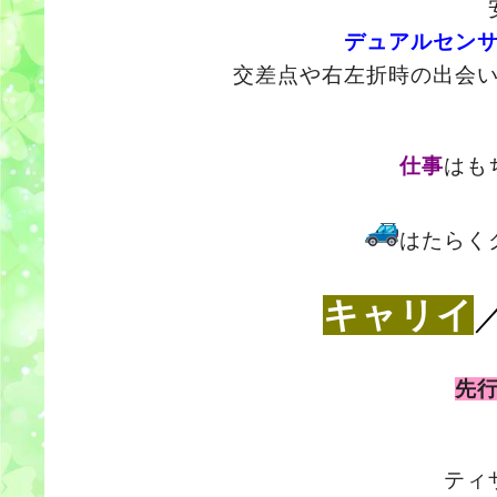
デュアルセン
交差点や右左折時の出会
仕事
はも
はたらく
キャリイ
先
ティ