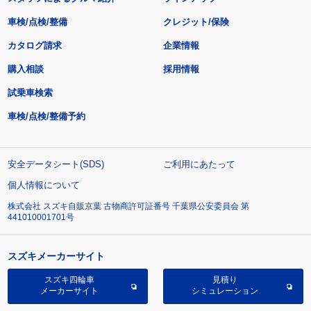
車検/点検/整備
クレジット/保険
カタログ請求
企業情報
購入相談
採用情報
試乗車検索
車検/点検/整備予約
安全データシート(SDS)
ご利用にあたって
個人情報について
株式会社 スズキ自販京葉 古物商許可証番号 千葉県公安委員会 第
441010001701号
スズキメーカーサイト
スズキ四輪車
見積り
メーカーサイト
シミュレーション