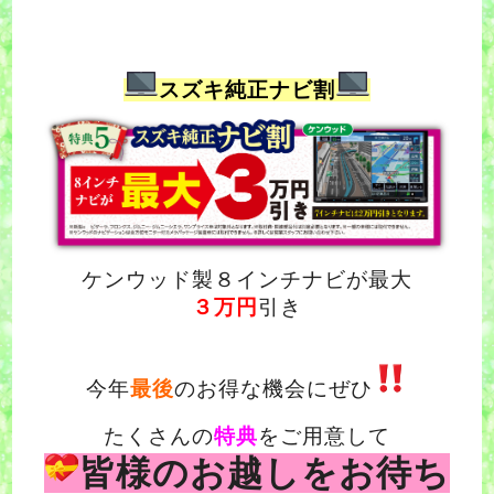
スズキ純正ナビ割
ケンウッド製８インチナビが最大
３万円
引き
今年
最後
のお得な機会にぜひ
たくさんの
特典
をご用意して
皆様のお越しをお待ち