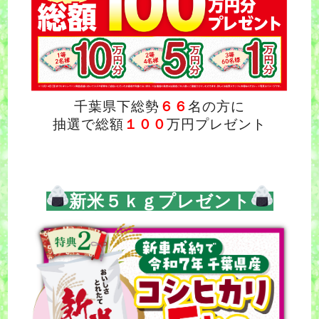
千葉県下総勢
６６
名の方に
抽選で総額
１００
万円プレゼント
新米５ｋｇプレゼント