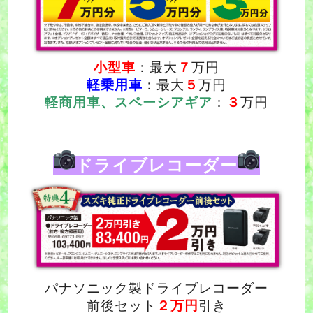
小型車
：最大
７
万円
軽乗用車
：最大
５
万円
軽商用車、スペーシアギア
：
３
万円
ドライブレコーダー
パナソニック製ドライブレコーダー
前後セット
２万円
引き