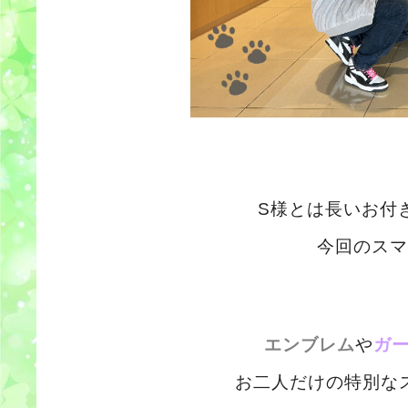
S様とは長いお付
今回のスマ
エンブレム
や
ガ
お二人だけの特別な