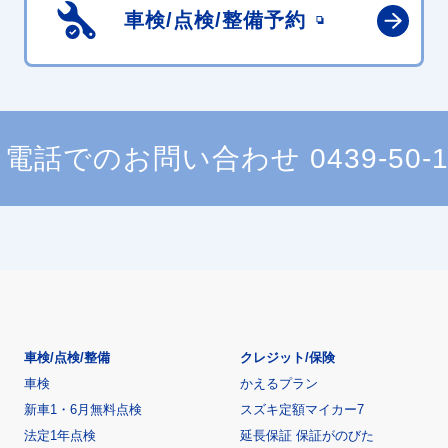
車検/点検/
整備予約
電話でのお問い合わせ
0439-50-
車検/点検/整備
クレジット/保険
車検
かえるプラン
新車1・6月無料点検
スズキ定額マイカー7
法定1年点検
延長保証 保証がのびた