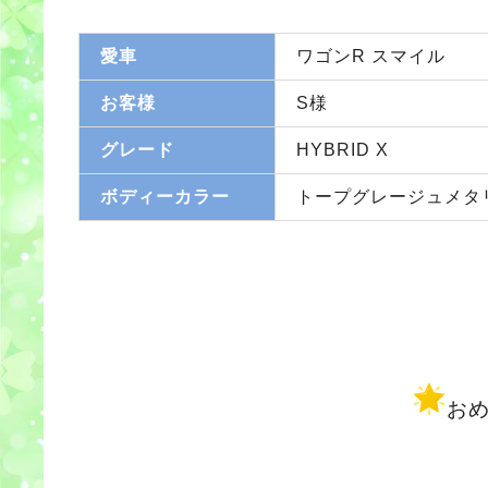
愛車
ワゴンR スマイル
お客様
S様
グレード
HYBRID X
ボディーカラー
トープグレージュメタ
お