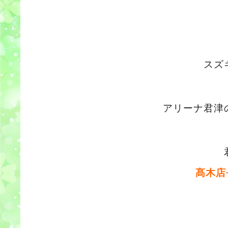
スズ
アリーナ君津
髙木店