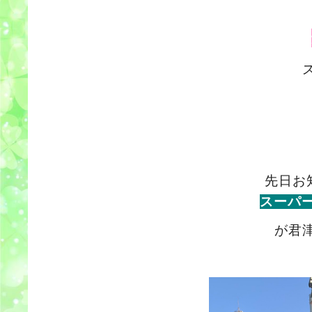
先日お
スーパ
が君