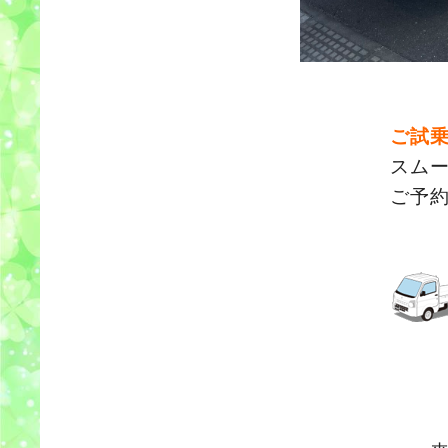
ご試
スム
ご予