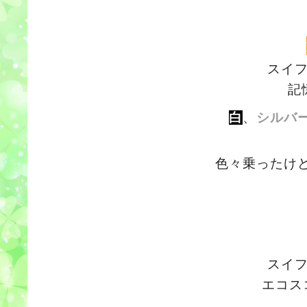
スイ
記
白
、
シルバ
色々乗ったけ
スイ
エコス