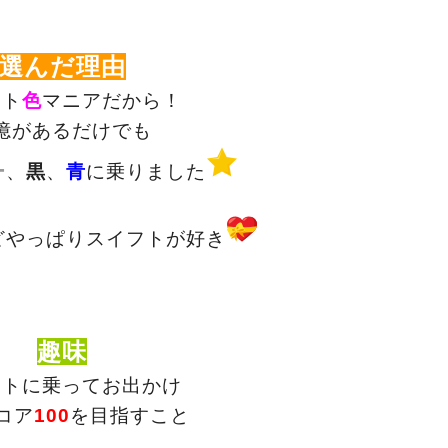
選んだ理由
フト
色
マニアだから！
憶があるだけでも
ー
、
黒
、
青
に乗りました
どやっぱりスイフトが好き
趣味
フトに乗ってお出かけ
コア
100
を目指すこと