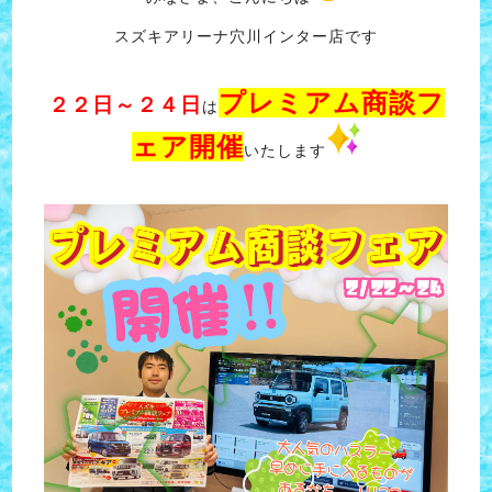
スズキアリーナ穴川インター店です
プレミアム商談フ
２２日～２４日
は
ェア開催
いたします