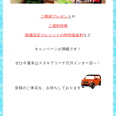
ご商談プレゼン
ト
や
ご成約特典
残価設定クレジットの特別低金利
など
キャンペーンが満載です！
ぜひ今週末はスズキアリーナ穴川インター店へ！
皆様のご来店を、お待ちしております