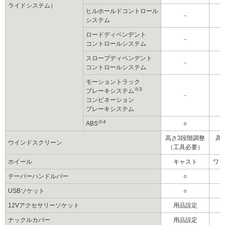
ライドシステム）
ヒルホールドコントロール
-
システム
ロードディペンデント
-
コントロールシステム
スロープディペンデント
-
コントロールシステム
モーショントラック
※3
ブレーキシステム
-
コンビネーション
ブレーキシステム
※4
ABS
○
高さ3段階調整
高
ウインドスクリーン
（工具必要）
（
ホイール
キャスト
ワイ
テーパーハンドルバー
○
USBソケット
○
12Vアクセサリーソケット
用品設定
ナックルカバー
用品設定