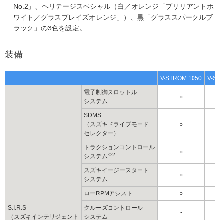
No.2」、ヘリテージスペシャル（白／オレンジ「ブリリアントホ
ワイト／グラスブレイズオレンジ」）、黒「グラススパークルブ
ラック」の3色を設定。
装備
V-STROM 1050
V-S
電子制御スロットル
○
システム
SDMS
（スズキドライブモード
○
セレクター）
トラクションコントロール
○
※2
システム
スズキイージースタート
○
システム
ローRPMアシスト
○
S.I.R.S
クルーズコントロール
-
（スズキインテリジェント
システム