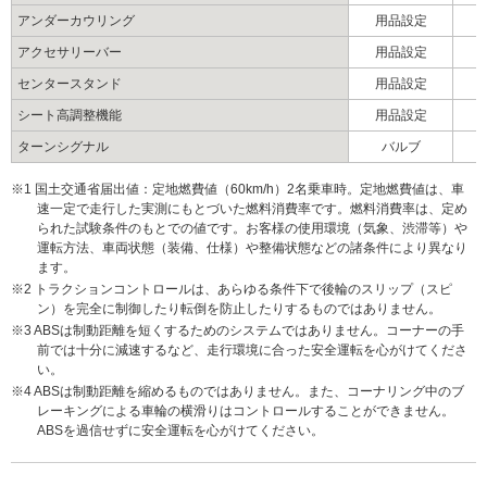
アンダーカウリング
用品設定
アクセサリーバー
用品設定
センタースタンド
用品設定
シート高調整機能
用品設定
ターンシグナル
バルブ
※1 国土交通省届出値：定地燃費値（60km/h）2名乗車時。定地燃費値は、車
速一定で走行した実測にもとづいた燃料消費率です。燃料消費率は、定め
られた試験条件のもとでの値です。お客様の使用環境（気象、渋滞等）や
運転方法、車両状態（装備、仕様）や整備状態などの諸条件により異なり
ます。
※2 トラクションコントロールは、あらゆる条件下で後輪のスリップ（スピ
ン）を完全に制御したり転倒を防止したりするものではありません。
※3 ABSは制動距離を短くするためのシステムではありません。コーナーの手
前では十分に減速するなど、走行環境に合った安全運転を心がけてくださ
い。
※4 ABSは制動距離を縮めるものではありません。また、コーナリング中のブ
レーキングによる車輪の横滑りはコントロールすることができません。
ABSを過信せずに安全運転を心がけてください。