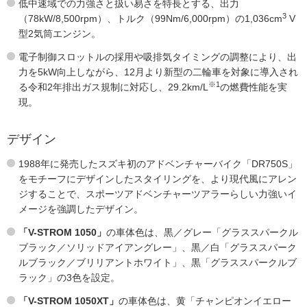
低中速域での力強さと扱い易さを特長とする、出力
3
（78kW/8,500rpm）、トルク（99Nm/6,000rpm）の1,036cm
V
型2気筒エンジン。
電子制御スロットルの採用や吸排気タイミングの調整により、出
力を5kW向上しながら、12月より新型の二輪車を対象に導入され
※1
る令和2年排出ガス規制に対応し、29.2km/L
の燃費性能を実
現。
デザイン
1988年に発売したスズキ初のアドベンチャーバイク「DR750S」
をモチーフにデザインしたスタイリングを、より現代風にアレン
ジすることで、スポーツアドベンチャーツアラーらしい力強いイ
メージを強調したデザイン。
「V-STROM 1050」
の車体色は、黒／グレー「グラススパークル
ブラック／ソリッドアイアングレー」、黒／白「グラススパーク
ルブラック／ブリリアントホワイト」、黒「グラススパークルブ
ラック」の3色を設定。
「V-STROM 1050XT」
の車体色は、黄「チャンピオンイエロー