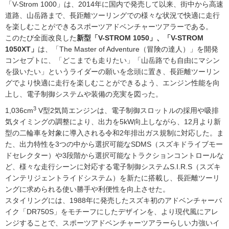
「V-Strom 1000」は、2014年に国内で発売して以来、街中から高速
道路、山岳路まで、長距離ツーリングでの様々な状況で快適に走行
を楽しむことができるスポーツアドベンチャーツアラーである。
このたび全面改良した
新型「V-STROM 1050」、「V-STROM
1050XT」
は、「The Master of Adventure（冒険の達人）」を開発
コンセプトに、「どこまでも走りたい」「山岳路でも自由にマシン
を扱いたい」というライダーの願いを念頭に置き、長距離ツーリン
グでより快適に走行を楽しむことができるよう、エンジン性能を向
上し、電子制御システムや装備の充実を図った。
3
1,036cm
V型2気筒エンジンは、電子制御スロットルの採用や吸排
気タイミングの調整により、出力を5kW向上しながら、12月より新
型の二輪車を対象に導入される令和2年排出ガス規制に対応した。ま
た、出力特性を3つの中から選択可能なSDMS（スズキドライブモー
ドセレクター）や3段階から選択可能なトラクションコントロールな
ど、様々な走行シーンに対応する電子制御システムS.I.R.S（スズキ
インテリジェントライドシステム）を新たに搭載し、長距離ツーリ
ングに求められる使い勝手や利便性を向上させた。
スタイリングには、1988年に発売したスズキ初のアドベンチャーバ
イク「DR750S」をモチーフにしたデザインを、より現代風にアレ
ンジすることで、スポーツアドベンチャーツアラーらしい力強いイ