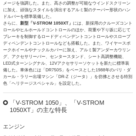
メージを強調した。また、高さの調整が可能なウインドスクリーン
に加え、頑強なスタイルを演出するアルミ製のテーパー形状のハン
ドルバーを標準装備した。
さらに、
新型「V-STROM 1050XT」
には、新採用のクルーズコント
ロールやヒルホールドコントロールのほか、荷重や下り坂に応じて
ブレーキを制御するロードディペンデントコントロールやスロープ
ディペンデントコントロールなども搭載した。また、ワイヤースポ
ークホイールやナックルカバーに加え、アルミ製アンダーカウリン
グ、アクセサリーバー、センタースタンド、シート高調整機能、
LED式ターンシグナル、12Vアクセサリーソケットを新たに標準装
備した。車体色には「DR750S」をベースとした1988年のパリ・ダ
カール・ラリー出場マシン「DR-Z（ジータ）」を彷彿とさせる特別
色「ヘリテージスペシャル」を設定した。
「V-STROM 1050」、「V-STROM
1050XT」の主な特長
エンジン