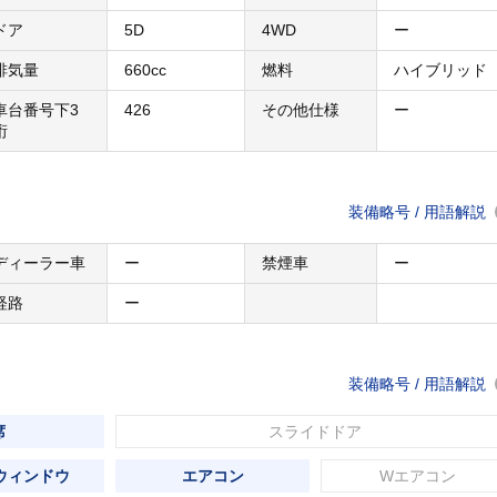
ドア
5D
4WD
ー
排気量
660cc
燃料
ハイブリッド
車台番号下3
426
その他仕様
ー
桁
装備略号 / 用語解説
ディーラー車
ー
禁煙車
ー
経路
ー
装備略号 / 用語解説
席
スライドドア
ウィンドウ
エアコン
Wエアコン