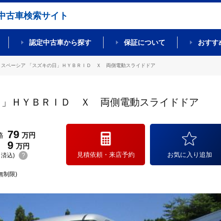
中古車検索サイト
認定中古車から探す
保証について
おすす
スペーシア 「スズキの日」ＨＹＢＲＩＤ Ｘ 両側電動スライドドア
日」ＨＹＢＲＩＤ Ｘ 両側電動スライドドア
79
格
万円
9
万円
見積依頼・来店予約
お気に入り追加
(リ済込)
?
無制限)