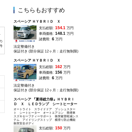
こちらもおすすめ
この度はスズキアリーナ桑名店ホームページをご覧いただき誠にありがとうござ
スペーシア ＨＹＢＲＩＤ Ｘ
154.1
支払総額:
万円
148.1
車両価格:
万円
6
諸費用:
万円
の
0件
法定整備付き
保証付き (部分保証 12ヶ月：走行無制限)
スペーシア ＨＹＢＲＩＤ Ｘ
162
支払総額:
万円
156
車両価格:
万円
6
諸費用:
万円
法定整備付き
保証付き (部分保証 12ヶ月：走行無制限)
スペーシア 『夏得総力祭』ＨＹＢＲＩ
Ｄ Ｘ ＬＥＤランプ シートヒーター
オートライト スライドドア プッシュスター
ト シートヒーター オートエアコン 禁煙車
スズキセーフティーサポート 衝突被害軽減シス
テム アイドリングストップ 横滑り防止機能
衝突安全ボディ
150
支払総額:
万円