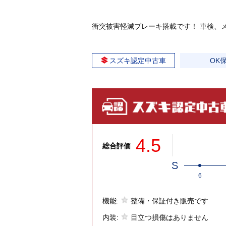
衝突被害軽減ブレーキ搭載です！ 車検、
スズキ認定中古車
OK
4.5
総合評価
S
6
機能:
整備・保証付き販売です
内装:
目立つ損傷はありません