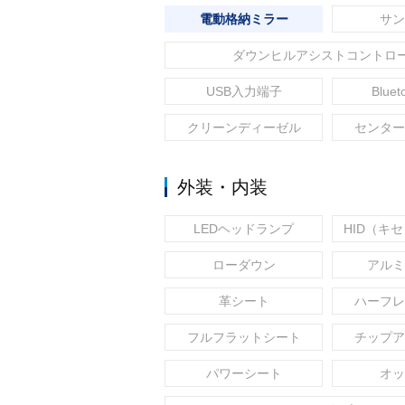
電動格納ミラー
サン
ダウンヒルアシストコントロ
USB入力端子
Blue
クリーンディーゼル
センター
外装・内装
LEDヘッドランプ
HID（キ
ローダウン
アルミ
革シート
ハーフレ
フルフラットシート
チップア
パワーシート
オッ