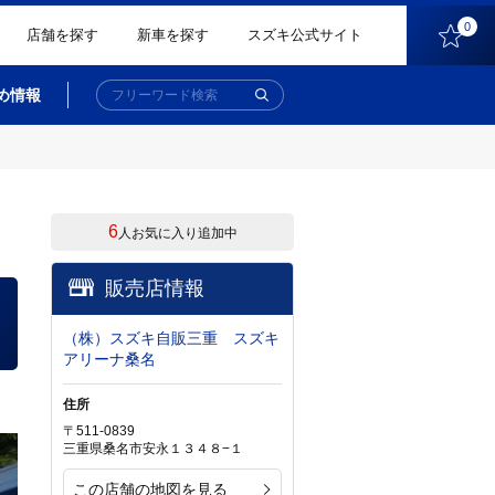
0
店舗を探す
新車を探す
スズキ公式サイト
め情報
6
人お気に入り追加中
販売店情報
（株）スズキ自販三重 スズキ
アリーナ桑名
住所
〒511-0839
三重県桑名市安永１３４８−１
この店舗の地図を見る