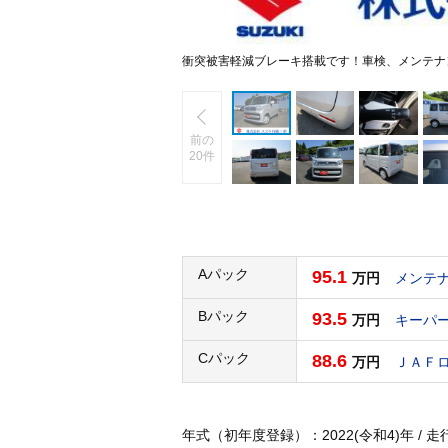
衝突被害軽減ブレーキ搭載です！車検、メンテナ
前の
20件
Aパック
95.1
万円
メンテ
Bパック
93.5
万円
キーパ
Cパック
88.6
万円
ＪＡＦ
年式（初年度登録）：2022(令和4)年 / 走行