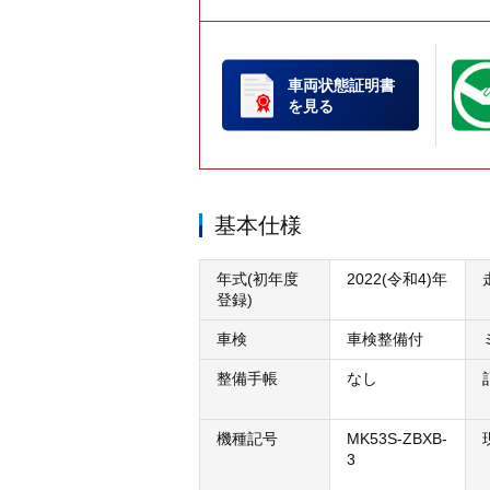
車両状態証明書
を見る
基本仕様
年式(初年度
2022(令和4)年
登録)
車検
車検整備付
整備手帳
なし
機種記号
MK53S-ZBXB-
3