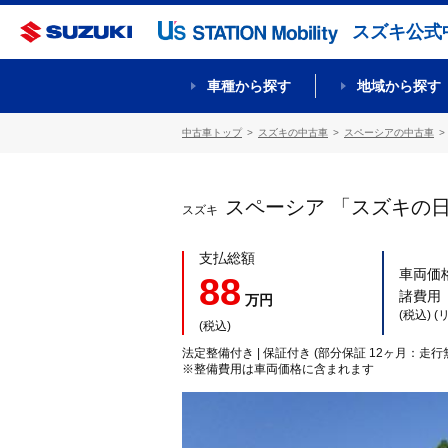
スズキ公式
車種から探す
地域から探す
中古車トップ
スズキの中古車
スペーシアの中古車
スペーシア 「スズキの
スズキ
支払総額
車両価
88
諸費用
万円
(税込) 
(税込)
法定整備付き | 保証付き (部分保証 12ヶ月：走行
※整備費用は車両価格に含まれます