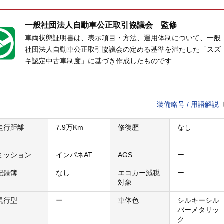
一般社団法人
自動車公正取引協議会 監修
車両状態証明書は、表示項目・方法、運用体制について、一般
社団法人自動車公正取引協議会の定める基準を満たした「スズ
キ認定中古車制度」に基づき作成したものです
装備略号 / 用語解説
走行距離
7.9万Km
修復歴
なし
ミッション
インパネAT
AGS
ー
記録簿
なし
エコカー減税
ー
対象
現行型
ー
車体色
シルキーシル
バーメタリッ
ク