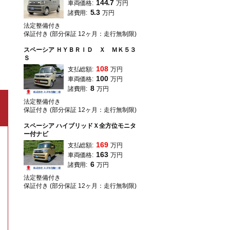
144.7
車両価格:
万円
5.3
諸費用:
万円
法定整備付き
保証付き (部分保証 12ヶ月：走行無制限)
スペーシア ＨＹＢＲＩＤ Ｘ ＭＫ５３
Ｓ
108
支払総額:
万円
100
車両価格:
万円
8
諸費用:
万円
法定整備付き
保証付き (部分保証 12ヶ月：走行無制限)
スペーシア ハイブリッドＸ全方位モニタ
ー付ナビ
169
支払総額:
万円
163
車両価格:
万円
6
諸費用:
万円
法定整備付き
保証付き (部分保証 12ヶ月：走行無制限)