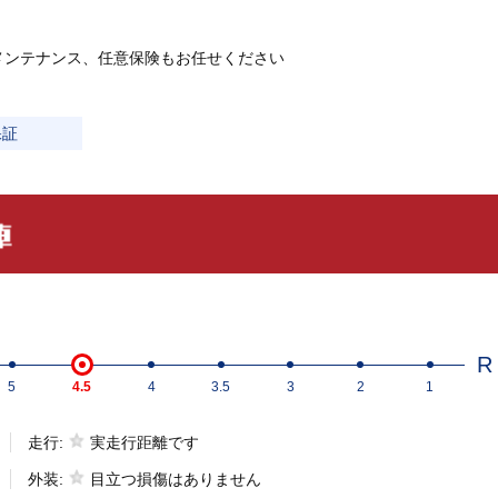
メンテナンス、任意保険もお任せください
保証
R
5
4.5
4
3.5
3
2
1
走行:
実走行距離です
外装:
目立つ損傷はありません