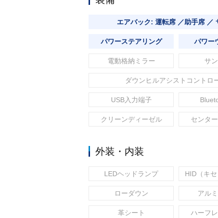
エアバック: 運転席 ／助手席 ／
パワーステアリング
パワー
電動格納ミラー
サン
ダウンヒルアシストコントロ
USB入力端子
Blue
クリーンディーゼル
センター
外装・内装
LEDヘッドランプ
HID（キ
ローダウン
アルミ
革シート
ハーフレ