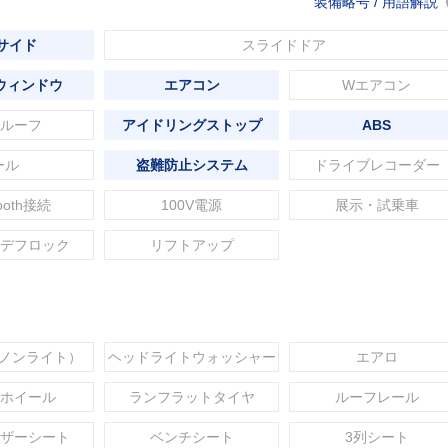
装備略号 / 用語解説
 サイド
スライドドア
ウィンドウ
エアコン
Wエアコン
ルーフ
アイドリングストップ
ABS
ール
盗難防止システム
ドライブレコーダー
tooth接続
100V電源
展示・試乗車
デフロック
リフトアップ
セノンライト）
ヘッドライトウォッシャー
エアロ
ホイール
ランフラットタイヤ
ルーフレール
ザーシート
ベンチシート
3列シート