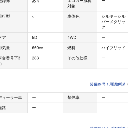
記録簿
あり
エコカー減税
ー
対象
現行型
○
車体色
シルキーシル
バーメタリッ
ク
ドア
5D
4WD
ー
排気量
660cc
燃料
ハイブリッド
車台番号下3
283
その他仕様
ー
桁
装備略号 / 用語解説
ディーラー車
ー
禁煙車
ー
経路
ー