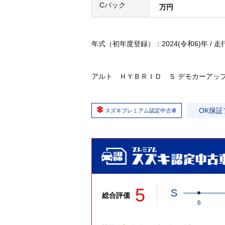
Cパック
万円
年式（初年度登録）：2024(令和6)年 / 走行：
アルト ＨＹＢＲＩＤ Ｓ デモカーアッ
OK保証
スズキプレミアム認定中古車
5
S
総合評価
6