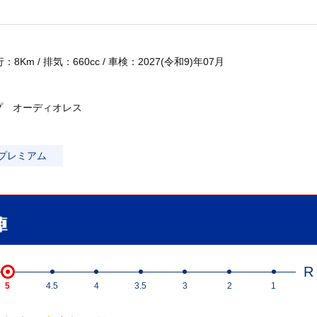
8Km / 排気：660cc / 車検：2027(令和9)年07月
プ オーディオレス
プレミアム
R
5
4.5
4
3.5
3
2
1