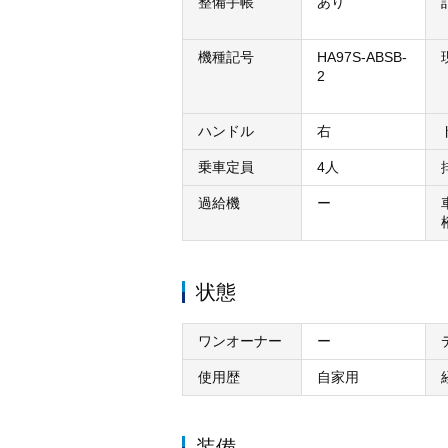
整備手帳
あり
機種記号
HA97S-ABSB-
2
ハンドル
右
乗車定員
4人
過給機
ー
状態
ワンオーナー
ー
使用歴
自家用
装備