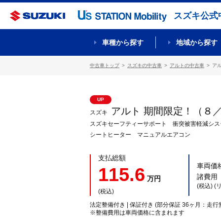
スズキ公式
車種から探す
地域から探す
中古車トップ
スズキの中古車
アルトの中古車
ア
UP
アルト 期間限定！（８
スズキ
スズキセーフティーサポート 衝突被害軽減シ
シートヒーター マニュアルエアコン
支払総額
車両価
115.6
諸費用
万円
(税込) 
(税込)
法定整備付き | 保証付き (部分保証 36ヶ月：走行
※整備費用は車両価格に含まれます