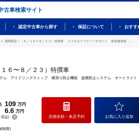
中古車検索サイト
認定中古車から探す
保証について
おすす
ルト 期間限定！（８／１６〜８／２３）特撰車 スズキセーフティーサポート 衝突被害軽 ...
／１６〜８／２３）特撰車
ステム アイドリングストップ 横滑り防止機能 盗難防止システム オートライ
109
格
万円
6.6
万円
見積依頼・来店予約
お気に入り追加
(リ済込)
?
無制限)