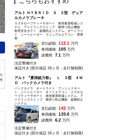
こちらもおすすめ
アルト ＨＹＢＲＩＤ Ｓ ２型 デュア
ルカメラブレーキ
スズキセーフティーサポート 衝突被害軽減シス
テム アイドリングストップ 横滑り防止機能
衝突安全ボディ 盗難防止システム オートライ
ト シートヒーター マニュアルエアコン 禁煙
アルト
車
112.1
支払総額:
万円
105
車両価格:
万円
7.1
諸費用:
万円
法定整備付き
保証付き (部分保証 36ヶ月：走行無制限)
の
アルト 『夏得総力祭』 Ｌ ３型 ４Ｗ
0件
Ｄ バックカメラ付き
バックカメラ オートライト プッシュスター
ト シートヒーター オートエアコン スズキセ
ーフティーサポート 衝突被害軽減システム ア
イドリングストップ 横滑り防止機能 盗難防止
システム
142
支払総額:
万円
135.8
車両価格:
万円
6.2
諸費用:
万円
法定整備付き
保証付き (部分保証 36ヶ月：走行無制限)