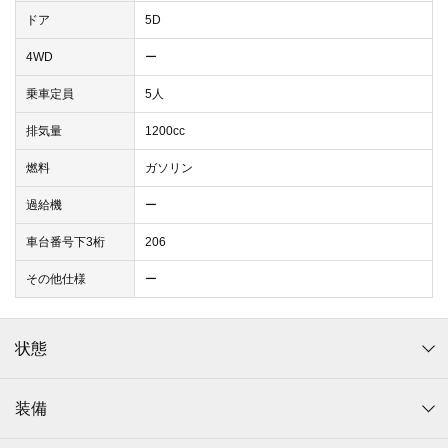
ドア
5D
4WD
ー
乗車定員
5人
排気量
1200cc
燃料
ガソリン
過給機
ー
車台番号下3桁
206
その他仕様
ー
状態
装備