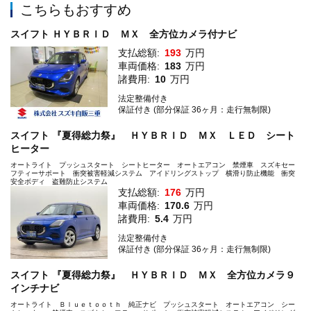
こちらもおすすめ
スイフト ＨＹＢＲＩＤ ＭＸ 全方位カメラ付ナビ
支払総額:
193
万円
車両価格:
183
万円
諸費用:
10
万円
法定整備付き
保証付き (部分保証 36ヶ月：走行無制限)
スイフト 『夏得総力祭』 ＨＹＢＲＩＤ ＭＸ ＬＥＤ シート
ヒーター
オートライト プッシュスタート シートヒーター オートエアコン 禁煙車 スズキセー
フティーサポート 衝突被害軽減システム アイドリングストップ 横滑り防止機能 衝突
安全ボディ 盗難防止システム
支払総額:
176
万円
車両価格:
170.6
万円
諸費用:
5.4
万円
法定整備付き
保証付き (部分保証 36ヶ月：走行無制限)
スイフト 『夏得総力祭』 ＨＹＢＲＩＤ ＭＸ 全方位カメラ９
インチナビ
オートライト Ｂｌｕｅｔｏｏｔｈ 純正ナビ プッシュスタート オートエアコン シー