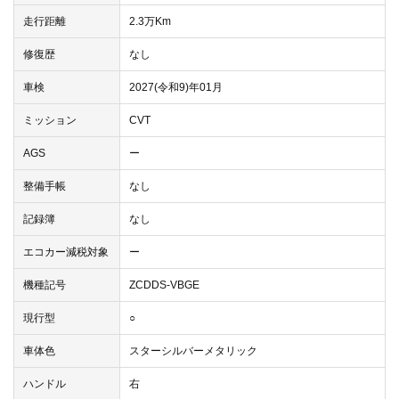
走行距離
2.3万Km
修復歴
なし
車検
2027(令和9)年01月
ミッション
CVT
AGS
ー
整備手帳
なし
記録簿
なし
エコカー減税対象
ー
機種記号
ZCDDS-VBGE
現行型
○
車体色
スターシルバーメタリック
ハンドル
右