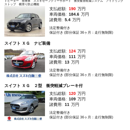
トヒーター 禁煙車 スズキセーフティーサポート 衝突被害軽減システム アイドリング
ストップ 横滑り防止機能
支払総額:
190
万円
車両価格:
184.6
万円
諸費用:
5.4
万円
法定整備付き
保証付き (部分保証 36ヶ月：走行無制限)
スイフト ＸＧ ナビ装備
支払総額:
124
万円
車両価格:
111
万円
諸費用:
13
万円
法定整備付き
保証付き (部分保証 36ヶ月：走行無制限)
スイフト ＸＧ ２型 衝突軽減ブレーキ付
支払総額:
120
万円
車両価格:
109
万円
諸費用:
11
万円
法定整備付き
保証付き (部分保証 36ヶ月：走行無制限)