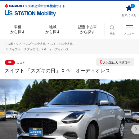
スズキ公式中古車検索サイト
0
お気に入り
車種
地域
認定中古車
から探す
から探す
から探す
検索
メニュー
中古車トップ
スズキの中古車
スイフトの中古車
スイフト 「スズキの日」ＸＧ オーディオレス
0
人お気に入り追加中
スズキ
UP
スイフト 「スズキの日」ＸＧ オーディオレス