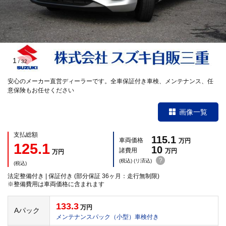
1
/
32
安心のメーカー直営ディーラーです。全車保証付き車検、メンテナンス、任
意保険もお任せください
画像一覧
支払総額
115.1
車両価格
万円
125.1
10
諸費用
万円
万円
?
(税込) (リ済込)
(税込)
法定整備付き | 保証付き (部分保証 36ヶ月：走行無制限)
※整備費用は車両価格に含まれます
133.3
万円
Aパック
メンテナンスパック（小型）車検付き