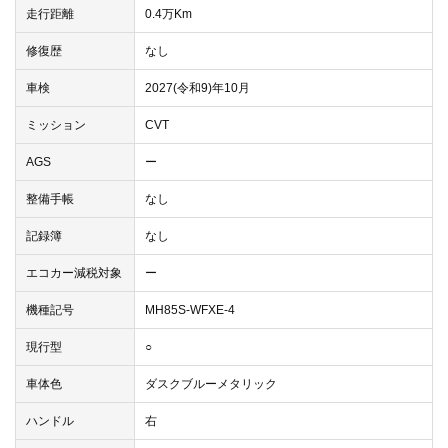
走行距離
0.4万Km
修復歴
なし
車検
2027(令和9)年10月
ミッション
CVT
AGS
ー
整備手帳
なし
記録簿
なし
エコカー減税対象
ー
機種記号
MH85S-WFXE-4
現行型
○
車体色
ダスクブルーメタリック
ハンドル
右