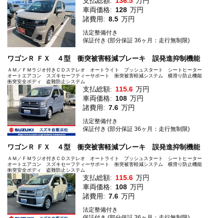
支払総額:
136.5
万円
車両価格:
128
万円
諸費用:
8.5
万円
法定整備付き
保証付き (部分保証 36ヶ月：走行無制限)
ワゴンＲ ＦＸ ４型 衝突被害軽減ブレーキ 誤発進抑制機能
ＡＭ／ＦＭラジオ付きＣＤステレオ オートライト プッシュスタート シートヒーター
オートエアコン スズキセーフティーサポート 衝突被害軽減システム 横滑り防止機能
衝突安全ボディ 盗難防止システム
支払総額:
115.6
万円
車両価格:
108
万円
諸費用:
7.6
万円
法定整備付き
保証付き (部分保証 36ヶ月：走行無制限)
ワゴンＲ ＦＸ ４型 衝突被害軽減ブレーキ 誤発進抑制機能
ＡＭ／ＦＭラジオ付きＣＤステレオ オートライト プッシュスタート シートヒーター
オートエアコン スズキセーフティーサポート 衝突被害軽減システム 横滑り防止機能
衝突安全ボディ 盗難防止システム
支払総額:
115.6
万円
車両価格:
108
万円
諸費用:
7.6
万円
法定整備付き
保証付き (部分保証 36ヶ月：走行無制限)