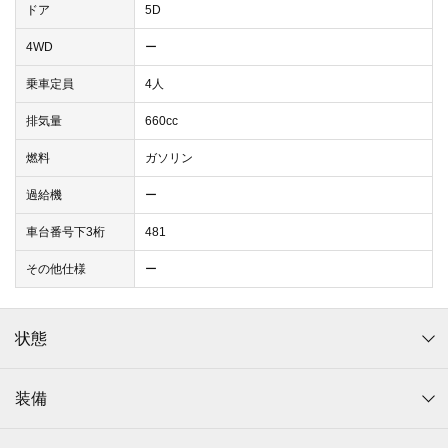
ドア
5D
4WD
ー
乗車定員
4人
排気量
660cc
燃料
ガソリン
過給機
ー
車台番号下3桁
481
その他仕様
ー
状態
装備