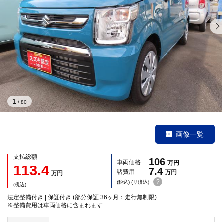
1
/
80
画像一覧
支払総額
106
車両価格
万円
113.4
7.4
諸費用
万円
万円
?
(税込) (リ済込)
(税込)
法定整備付き | 保証付き (部分保証 36ヶ月：走行無制限)
※整備費用は車両価格に含まれます