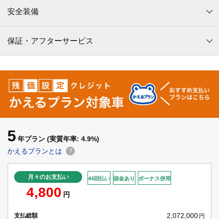
安全装備
保証・アフターサービス
5
年プラン
(実質年率: 4.9%)
かえるプランとは
?
月々のお支払い
44回払い
頭金あり
ボーナス併用
4,800
円
2,072,000
支払総額
円