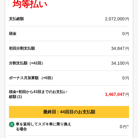
均等払い
2,072,000
支払総額
円
0
頭金
円
34,847
初回分割支払額
円
34,100
分割支払額（×42回）
円
0
ボーナス月加算額 （×0回）
円
頭金+初回から43回までのお支払い
1,467,047
円
総額 (1)
最終回 : 44回目のお支払額
車を返却してスズキ車に乗り換え
A
0
※
円
る場合