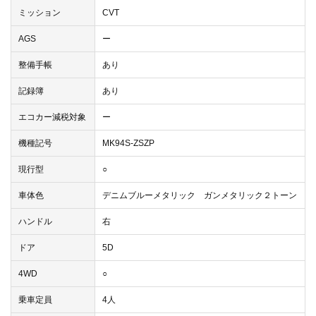
ミッション
CVT
AGS
ー
整備手帳
あり
記録簿
あり
エコカー減税対象
ー
機種記号
MK94S-ZSZP
現行型
○
車体色
デニムブルーメタリック ガンメタリック２トーン
ハンドル
右
ドア
5D
4WD
○
乗車定員
4人