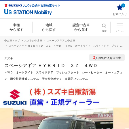
スズキ公式中古車検索サイト
0
お気に入り
車種
地域
認定中古車
から探す
から探す
から探す
検索
メニュー
中古車トップ
スズキの中古車
スペーシアギアの中古車
スペーシアギア ＨＹＢＲＩＤ ＸＺ ４ＷＤ ４ＷＤ オートライト スライドドア プッシ ...
0
人お気に入り追加中
スズキ
スペーシアギア ＨＹＢＲＩＤ ＸＺ ４ＷＤ
４ＷＤ オートライト スライドドア プッシュスタート シートヒーター オートエアコ
ン 衝突被害軽減システム 衝突安全ボディ 盗難防止システム