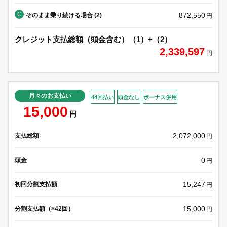
C
872,550
そのまま乗り続ける場合 (2)
円
クレジット支払総額（頭金含む）（1）+（2）
2,339,597
円
月々のお支払い
44回払い
頭金なし
ボーナス併用
15,000
円
2,072,000
支払総額
円
0
頭金
円
15,247
初回分割支払額
円
15,000
分割支払額（×42回）
円