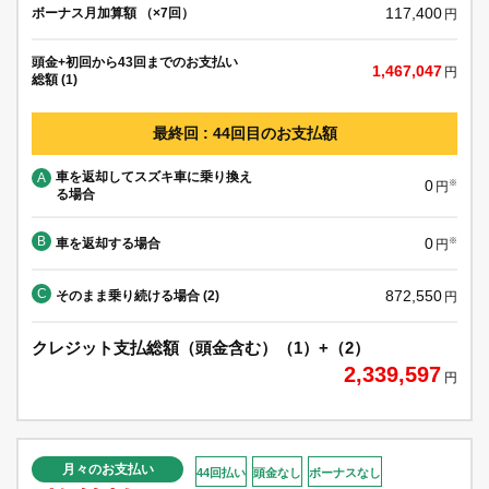
117,400
ボーナス月加算額 （×7回）
円
頭金+初回から43回までのお支払い
1,467,047
円
総額 (1)
最終回 : 44回目のお支払額
車を返却してスズキ車に乗り換え
A
0
※
円
る場合
B
0
車を返却する場合
※
円
C
872,550
そのまま乗り続ける場合 (2)
円
クレジット支払総額（頭金含む）（1）+（2）
2,339,597
円
月々のお支払い
44回払い
頭金なし
ボーナスなし