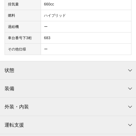
排気量
660cc
燃料
ハイブリッド
過給機
ー
車台番号下3桁
683
その他仕様
ー
状態
装備
外装・内装
運転支援