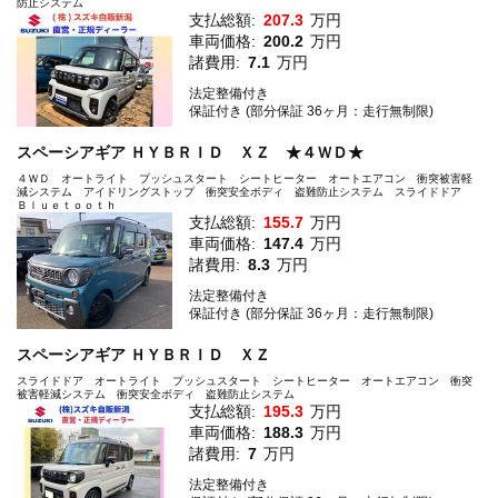
防止システム
支払総額:
207.3
万円
車両価格:
200.2
万円
諸費用:
7.1
万円
法定整備付き
保証付き (部分保証 36ヶ月：走行無制限)
スペーシアギア ＨＹＢＲＩＤ ＸＺ ★４ＷＤ★
４ＷＤ オートライト プッシュスタート シートヒーター オートエアコン 衝突被害軽
減システム アイドリングストップ 衝突安全ボディ 盗難防止システム スライドドア
Ｂｌｕｅｔｏｏｔｈ
支払総額:
155.7
万円
車両価格:
147.4
万円
諸費用:
8.3
万円
法定整備付き
保証付き (部分保証 36ヶ月：走行無制限)
スペーシアギア ＨＹＢＲＩＤ ＸＺ
スライドドア オートライト プッシュスタート シートヒーター オートエアコン 衝突
被害軽減システム 衝突安全ボディ 盗難防止システム
支払総額:
195.3
万円
車両価格:
188.3
万円
諸費用:
7
万円
法定整備付き