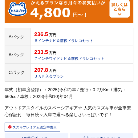
236.5
万円
Aパック
８インチナビ＆前後ドラレコセット
233.5
万円
Bパック
７インチワイドナビ＆前後ドラレコセット
207.8
万円
Cパック
ＪＡＦ入会プラン
年式（初年度登録）：2025(令和7)年 / 走行：0.2万Km / 排気：
660cc / 車検：2028(令和10)年04月
アウトドアスタイルのスペーシアギア☆ 人気のスズキ車が全車安
心保証付！毎日続々入庫で選べる楽しさいっぱいです！
スズキプレミアム認定中古車
OK保証プレミアム
安心メンテナンスパック