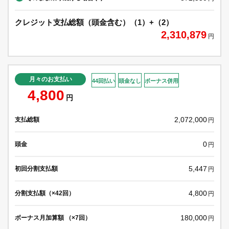
クレジット支払総額（頭金含む）（1）+（2）
2,310,879
円
月々のお支払い
44回払い
頭金なし
ボーナス併用
4,800
円
2,072,000
支払総額
円
0
頭金
円
5,447
初回分割支払額
円
4,800
分割支払額（×42回）
円
180,000
ボーナス月加算額 （×7回）
円