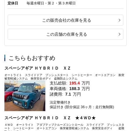
定休日
毎週水曜日・第２・第３木曜日
この販売会社の在庫を見る
この店舗の在庫を見る
こちらもおすすめ
スペーシアギア ＨＹＢＲＩＤ ＸＺ
オートライト スライドドア プッシュスタート シートヒーター オートエアコン 衝突
被害軽減システム 衝突安全ボディ 盗難防止システム
支払総額:
195.4
万円
車両価格:
188.3
万円
諸費用:
7.1
万円
法定整備付き
保証付き (部分保証 36ヶ月：走行無制限)
スペーシアギア ＨＹＢＲＩＤ ＸＺ ★４ＷＤ★
４ＷＤ オートライト アダプティブクルーズコントロール スライドドア プッシュスタ
ート シートヒーター オートエアコン 衝突被害軽減システム 衝突安全ボディ 盗難