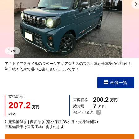
1
/
51
アウトドアスタイルのスペーシアギア☆人気のスズキ車が全車安心保証付！
毎日続々入庫で選べる楽しさいっぱいです！
画像一覧
支払総額
200.2
車両価格
万円
207.2
7
諸費用
万円
万円
?
(税込) (リ済込)
(税込)
法定整備付き | 保証付き (部分保証 36ヶ月：走行無制限)
※整備費用は車両価格に含まれます