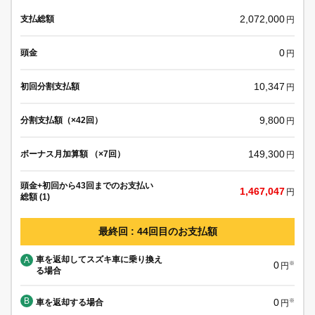
2,072,000
支払総額
円
0
頭金
円
10,347
初回分割支払額
円
9,800
分割支払額（×42回）
円
149,300
ボーナス月加算額 （×7回）
円
頭金+初回から43回までのお支払い
1,467,047
円
総額 (1)
最終回 : 44回目のお支払額
車を返却してスズキ車に乗り換え
A
0
※
円
る場合
B
0
車を返却する場合
※
円