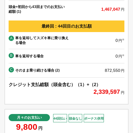
頭金+初回から43回までのお支払い
1,467,047
円
総額 (1)
最終回 : 44回目のお支払額
車を返却してスズキ車に乗り換え
A
0
※
円
る場合
B
0
車を返却する場合
※
円
C
872,550
そのまま乗り続ける場合 (2)
円
クレジット支払総額（頭金含む）（1）+（2）
2,339,597
円
月々のお支払い
44回払い
頭金なし
ボーナス併用
9,800
円