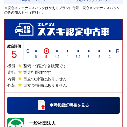
※安心メンテナンスパックはかえるプランに付帯。安心メンテナンスパック
のみの加入も可（有料）。
総合評価
5
S
R
6
5
4.5
4
3.5
3
2
1
機能:
整備・保証付き販売です
走行:
実走行距離です
内装:
目立つ損傷はありません
外装:
目立つ損傷はありません
車両状態証明書
を見る
一般社団法人