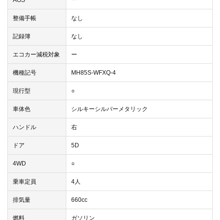
AGS
ー
整備手帳
なし
記録簿
なし
エコカー減税対象
ー
機種記号
MH85S-WFXQ-4
現行型
○
車体色
シルキーシルバーメタリック
ハンドル
右
ドア
5D
4WD
○
乗車定員
4人
排気量
660cc
燃料
ガソリン