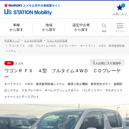
スズキ公式中古車検索サイト
0
お気に入り
車種
地域
認定中古車
から探す
から探す
から探す
検索
メニュー
中古車トップ
スズキの中古車
ワゴンＲの中古車
ワゴンＲ ＦＸ ４型 フルタイム４ＷＤ ＣＤプレーヤー オートライト ４ＷＤ 衝突被害軽減
システム ...
1
人お気に入り追加中
スズキ
UP
ワゴンＲ ＦＸ ４型 フルタイム４ＷＤ ＣＤプレーヤ
ー
オートライト ４ＷＤ 衝突被害軽減システム 横滑り防止機能 衝突安全ボディ 盗難防
止システム ＣＤプレーヤー キーレスプッシュスタート バニティミラー マルチインフ
ォメーションディスプレイ