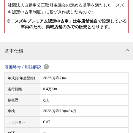
社団法人自動車公正取引協議会の定める基準を満たした「スズ
キ認定中古車制度」に基づき作成したものです
※「スズキプレミアム認定中古車」は各店舗独自で設定している
車両のため、掲載店舗のみでの販売となります。
基本仕様
装備略号 / 用語解説
?
年式(初年度登録)
2025(令和7)年
走行距離
0.4万Km
修復歴
なし
車検
2028(令和10)年04月
ミッション
CVT