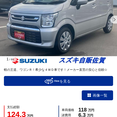
1
/
61
軽の王道、ワゴンＲ！希少な４ＷＤ車です！メーカー直営の安心と信頼☆
を見る
画像一覧
支払総額
118
車両価格
万円
124.3
6.3
諸費用
万円
万円