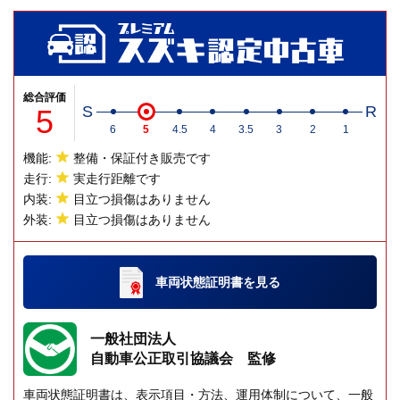
総合評価
5
S
R
6
5
4.5
4
3.5
3
2
1
機能:
整備・保証付き販売です
走行:
実走行距離です
内装:
目立つ損傷はありません
外装:
目立つ損傷はありません
車両状態証明書
を見る
一般社団法人
自動車公正取引協議会 監修
車両状態証明書は、表示項目・方法、運用体制について、一般