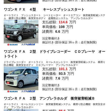
保証付き (部分保証 36ヶ月：走行無制限)
ワゴンＲ ＦＸ ４型 キーレスプッシュスタート
オートライト プッシュスタート シートヒーター オートエアコン 衝突被害軽減システ
ム 横滑り防止機能 衝突安全ボディ 盗難防止システム アンブレラホルダー
支払総額:
114.6
万円
車両価格:
108
万円
諸費用:
6.6
万円
法定整備付き
保証付き (部分保証 36ヶ月：走行無制限)
ワゴンＲ ＦＡ ２型 ドライブレコーダー ＣＤプレーヤ オー
トライト
ドライブレコーダー オートライト キーレスエントリー 衝突被害軽減システム 横滑り
防止機能 衝突安全ボディ ＣＤプレーヤー アンブレラホルダー
支払総額:
101.1
万円
車両価格:
93.5
万円
諸費用:
7.6
万円
法定整備付き
保証付き (部分保証 36ヶ月：走行無制限)
ワゴンＲ ＦＡ ２型 アンブレラホルダ 衝突被害軽減Ｂ
オートライト キーレスエントリー 衝突被害軽減システム 横滑り防止機能 衝突安全ボ
ディ アンブレラホルダー