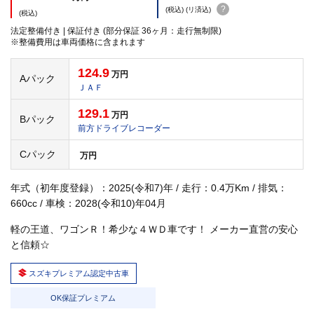
?
(税込) (リ済込)
(税込)
法定整備付き | 保証付き (部分保証 36ヶ月：走行無制限)
※整備費用は車両価格に含まれます
124.9
万円
Aパック
ＪＡＦ
129.1
万円
Bパック
前方ドライブレコーダー
Cパック
万円
年式（初年度登録）：2025(令和7)年 / 走行：0.4万Km / 排気：
660cc / 車検：2028(令和10)年04月
軽の王道、ワゴンＲ！希少な４ＷＤ車です！ メーカー直営の安心
と信頼☆
スズキプレミアム認定中古車
OK保証プレミアム