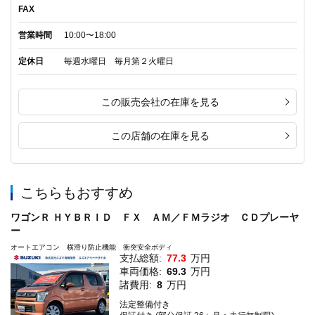
FAX
営業時間
10:00〜18:00
定休日
毎週水曜日 毎月第２火曜日
この販売会社の在庫を見る
この店舗の在庫を見る
こちらもおすすめ
ワゴンＲ ＨＹＢＲＩＤ ＦＸ ＡＭ／ＦＭラジオ ＣＤプレーヤ
ー
オートエアコン 横滑り防止機能 衝突安全ボディ
支払総額:
77.3
万円
車両価格:
69.3
万円
諸費用:
8
万円
法定整備付き