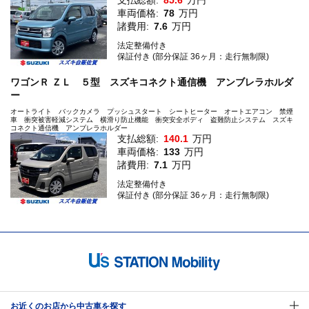
支払総額:
85.6
万円
車両価格:
78
万円
諸費用:
7.6
万円
法定整備付き
保証付き (部分保証 36ヶ月：走行無制限)
ワゴンＲ ＺＬ ５型 スズキコネクト通信機 アンブレラホルダ
ー
オートライト バックカメラ プッシュスタート シートヒーター オートエアコン 禁煙
車 衝突被害軽減システム 横滑り防止機能 衝突安全ボディ 盗難防止システム スズキ
コネクト通信機 アンブレラホルダー
支払総額:
140.1
万円
車両価格:
133
万円
諸費用:
7.1
万円
法定整備付き
保証付き (部分保証 36ヶ月：走行無制限)
お近くのお店から中古車を探す