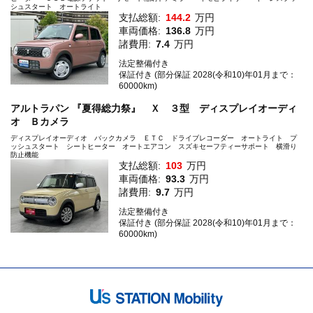
シュスタート オートライト
支払総額:
144.2
万円
車両価格:
136.8
万円
諸費用:
7.4
万円
法定整備付き
保証付き (部分保証 2028(令和10)年01月まで：
60000km)
アルトラパン 『夏得総力祭』 Ｘ ３型 ディスプレイオーディ
オ Ｂカメラ
ディスプレイオーディオ バックカメラ ＥＴＣ ドライブレコーダー オートライト プ
ッシュスタート シートヒーター オートエアコン スズキセーフティーサポート 横滑り
防止機能
支払総額:
103
万円
車両価格:
93.3
万円
諸費用:
9.7
万円
法定整備付き
保証付き (部分保証 2028(令和10)年01月まで：
60000km)