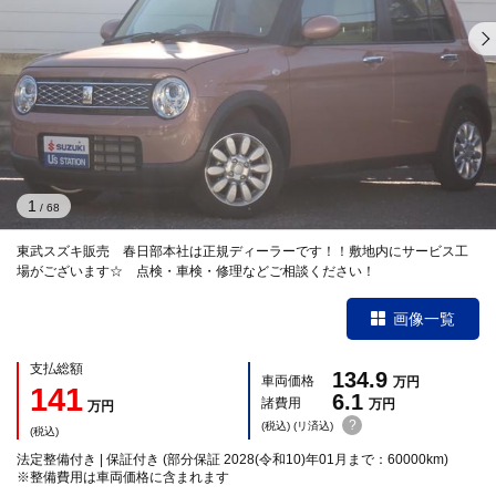
1
/
68
東武スズキ販売 春日部本社は正規ディーラーです！！敷地内にサービス工
場がございます☆ 点検・車検・修理などご相談ください！
画像一覧
支払総額
134.9
車両価格
万円
141
6.1
諸費用
万円
万円
?
(税込) (リ済込)
(税込)
法定整備付き | 保証付き (部分保証 2028(令和10)年01月まで：60000km)
※整備費用は車両価格に含まれます