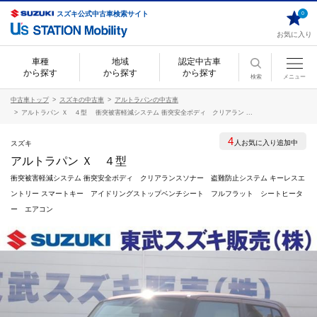
スズキ公式中古車検索サイト
0
お気に入り
車種
地域
認定中古車
から探す
から探す
から探す
検索
メニュー
中古車トップ
スズキの中古車
アルトラパンの中古車
アルトラパン Ｘ ４型 衝突被害軽減システム 衝突安全ボディ クリアラン ...
4
人お気に入り追加中
スズキ
アルトラパン Ｘ ４型
衝突被害軽減システム 衝突安全ボディ クリアランスソナー 盗難防止システム キーレスエ
ントリー スマートキー アイドリングストップベンチシート フルフラット シートヒータ
ー エアコン