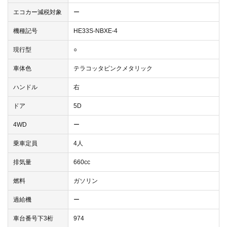
エコカー減税対象
ー
機種記号
HE33S-NBXE-4
現行型
○
車体色
テラコッタピンクメタリック
ハンドル
右
ドア
5D
4WD
ー
乗車定員
4人
排気量
660cc
燃料
ガソリン
過給機
ー
車台番号下3桁
974