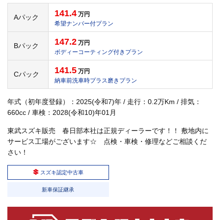
141.4
万円
Aパック
希望ナンバー付プラン
147.2
万円
Bパック
ボディーコーティング付きプラン
141.5
万円
Cパック
納車前洗車時プラス磨きプラン
年式（初年度登録）：2025(令和7)年 / 走行：0.2万Km / 排気：
660cc / 車検：2028(令和10)年01月
東武スズキ販売 春日部本社は正規ディーラーです！！ 敷地内に
サービス工場がございます☆ 点検・車検・修理などご相談くだ
さい！
スズキ認定中古車
新車保証継承