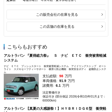
定休日
毎週水曜日 年末年始・夏季休暇を除く
この販売会社の在庫を見る
この店舗の在庫を見る
こちらもおすすめ
アルトラパン 『夏得総力祭』 Ｓ ナビ ＥＴＣ 衝突被害軽減
システム
ナビ ＥＴＣ プッシュスタート 衝突被害軽減システム アイドリングストップ オート
ライト スズキセーフティーサポート 横滑り防止機能 衝突安全ボディ 盗難防止システ
ム
支払総額:
98
万円
車両価格:
91.9
万円
諸費用:
6.1
万円
法定整備付き
保証付き (部分保証 2028(令和10)年01月まで：
60000km)
アルトラパン 【真夏の大感謝祭！】ＨＹＢＲＩＤＧ６型 衝突軽