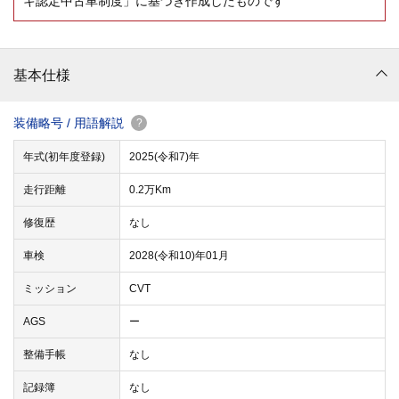
キ認定中古車制度」に基づき作成したものです
基本仕様
装備略号 / 用語解説
?
年式(初年度登録)
2025(令和7)年
走行距離
0.2万Km
修復歴
なし
車検
2028(令和10)年01月
ミッション
CVT
AGS
ー
整備手帳
なし
記録簿
なし