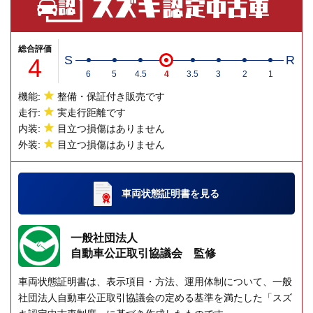
総合評価
4
S
R
6
5
4.5
4
3.5
3
2
1
機能:
整備・保証付き販売です
走行:
実走行距離です
内装:
目立つ損傷はありません
外装:
目立つ損傷はありません
車両状態証明書
を見る
一般社団法人
自動車公正取引協議会 監修
車両状態証明書は、表示項目・方法、運用体制について、一般
社団法人自動車公正取引協議会の定める基準を満たした「スズ