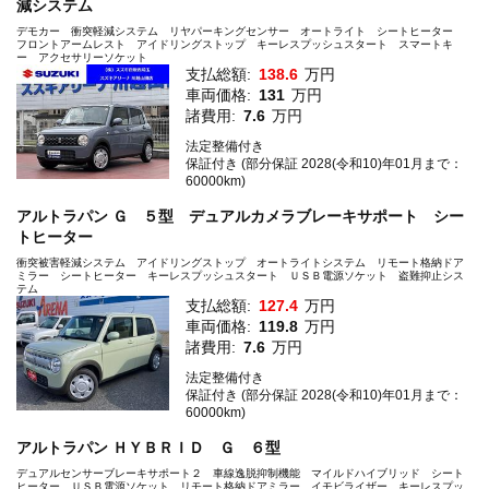
減システム
デモカー 衝突軽減システム リヤパーキングセンサー オートライト シートヒーター
フロントアームレスト アイドリングストップ キーレスプッシュスタート スマートキ
ー アクセサリーソケット
支払総額:
138.6
万円
車両価格:
131
万円
諸費用:
7.6
万円
法定整備付き
保証付き (部分保証 2028(令和10)年01月まで：
60000km)
アルトラパン Ｇ ５型 デュアルカメラブレーキサポート シー
トヒーター
衝突被害軽減システム アイドリングストップ オートライトシステム リモート格納ドア
ミラー シートヒーター キーレスプッシュスタート ＵＳＢ電源ソケット 盗難抑止シス
テム
支払総額:
127.4
万円
車両価格:
119.8
万円
諸費用:
7.6
万円
法定整備付き
保証付き (部分保証 2028(令和10)年01月まで：
60000km)
アルトラパン ＨＹＢＲＩＤ Ｇ ６型
デュアルセンサーブレーキサポート２ 車線逸脱抑制機能 マイルドハイブリッド シート
ヒーター ＵＳＢ電源ソケット リモート格納ドアミラー イモビライザー キーレスプッ