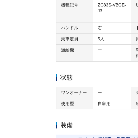
機種記号
ZC83S-VBGE-
J3
ハンドル
右
乗車定員
5人
過給機
ー
状態
ワンオーナー
ー
使用歴
自家用
装備