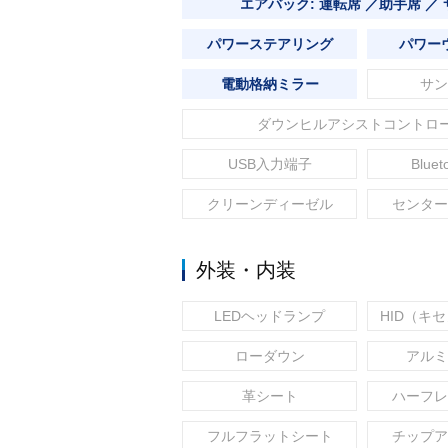
エアバック: 運転席 ／助手席 ／
パワーステアリング
パワー
電動格納ミラー
サン
ダウンヒルアシストコントロ
USB入力端子
Blue
クリーンディーゼル
センター
外装・内装
LEDヘッドランプ
HID（キ
ローダウン
アルミ
革シート
ハーフレ
フルフラットシート
チップア