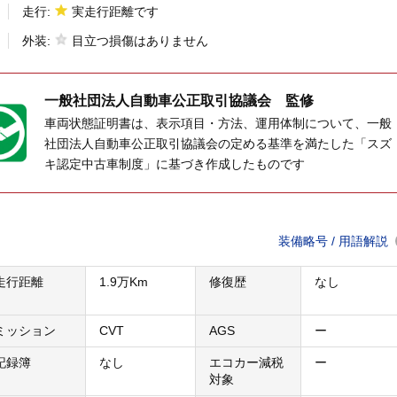
走行:
実走行距離です
外装:
目立つ損傷はありません
一般社団法人
自動車公正取引協議会 監修
車両状態証明書は、表示項目・方法、運用体制について、一般
社団法人自動車公正取引協議会の定める基準を満たした「スズ
キ認定中古車制度」に基づき作成したものです
装備略号 / 用語解説
走行距離
1.9万Km
修復歴
なし
ミッション
CVT
AGS
ー
記録簿
なし
エコカー減税
ー
対象