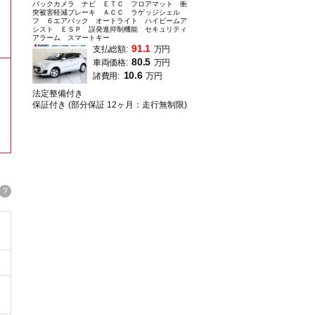
バックカメラ ナビ ＥＴＣ フロアマット 衝
突被害軽減ブレーキ ＡＣＣ ラゲッジシェル
フ ６エアバック オートライト ハイビームア
シスト ＥＳＰ 誤発進抑制機能 セキュリティ
アラーム スマートキー
91.1
支払総額:
万円
80.5
車両価格:
万円
10.6
諸費用:
万円
法定整備付き
保証付き (部分保証 12ヶ月：走行無制限)
?