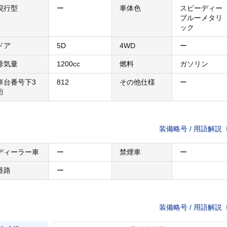
現行型
ー
車体色
スピーディー
ブルーメタリ
ック
ドア
5D
4WD
ー
排気量
1200cc
燃料
ガソリン
車台番号下3
812
その他仕様
ー
桁
装備略号 / 用語解説
ディーラー車
ー
禁煙車
ー
経路
ー
装備略号 / 用語解説