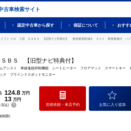
中古車検索サイト
認定中古車から探す
保証について
おすす
スイフト ＸＧ ３型 ＤＳＢＳ 【旧型ナビ特典付】 衝突被害軽減Ｂ ＡＣＣ 車検整備付 ハイビ 
ＤＳＢＳ 【旧型ナビ特典付】
ムアシスト 車線逸脱抑制機能 シートヒーター フロアマット スマートキー 
ック ブラインドスポットモニター
124.8
格
万円
13
万円
見積依頼・来店予約
お気に入り追加
(リ済込)
?
無制限)