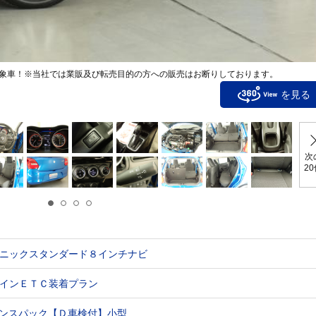
象車！※当社では業販及び転売目的の方への販売はお断りしております。
を見る
次
2
ニックスタンダード８インチナビ
インＥＴＣ装着プラン
ンスパック【Ｄ車検付】小型