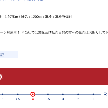
：1.9万Km / 排気：1200cc / 車検：車検整備付
ーン対象車！ ※当社では業販及び転売目的の方への販売はお断りして
保証
R
5
4.5
4
3.5
3
2
1