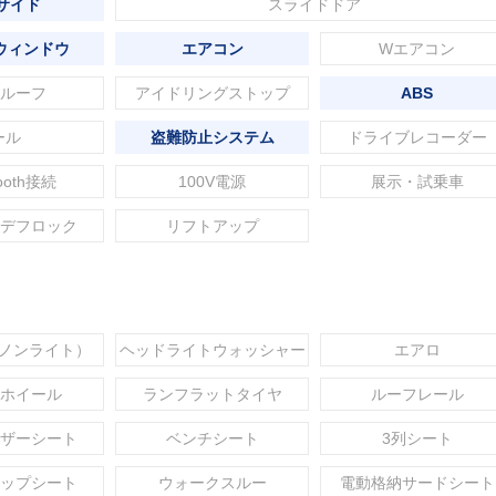
 サイド
スライドドア
ウィンドウ
エアコン
Wエアコン
ルーフ
アイドリングストップ
ABS
ール
盗難防止システム
ドライブレコーダー
tooth接続
100V電源
展示・試乗車
デフロック
リフトアップ
セノンライト）
ヘッドライトウォッシャー
エアロ
ホイール
ランフラットタイヤ
ルーフレール
ザーシート
ベンチシート
3列シート
ップシート
ウォークスルー
電動格納サードシート