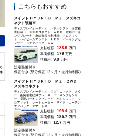
こちらもおすすめ
スイフト ＨＹＢＲＩＤ ＭＺ スズキコ
ネクト装着車
ディスプレイオーディオ パドルシフト 衝突被
鮮やかな青色のスイフトが仲間入り☆ ワイド＆ローボディーで風の抵抗を受け
害軽減Ｂ スズキコネクト ＡＣＣ 電動パーキ
ングブレーキ 車線逸脱抑制機能 フロアマッ
転売目的の方への販売はお断りしております。
ト ハイビームアシスト ＬＥＤ パーキングセ
ンサー ６エアバッグ ＡＷ
188.9
支払総額:
万円
179
車両価格:
万円
9.9
諸費用:
万円
法定整備付き
の
保証付き (部分保証 12ヶ月：走行無制限)
0件
スイフト ＨＹＢＲＩＤ ＭＺ ２ＷＤ
スズキコネクト
ディスプレイオーディオ スズキコネクト ＡＣ
Ｃ 衝突被害軽減ブレーキ パーキングセンサ
ー 電動パーキングブレーキ パドルシフト フ
ロアマット シートヒーター サイド・カーテン
エアバック スマートキー
198.4
支払総額:
万円
185.7
車両価格:
万円
12.7
諸費用:
万円
法定整備付き
保証付き (部分保証 12ヶ月：走行無制限)