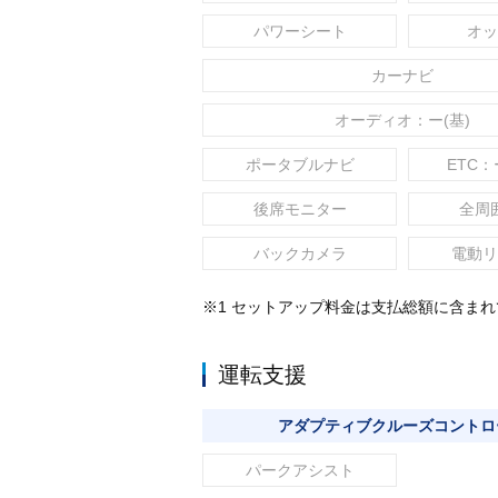
パワーシート
オッ
カーナビ
オーディオ：ー(基)
ポータブルナビ
ETC：
後席モニター
全周
バックカメラ
電動リ
※1 セットアップ料金は支払総額に含ま
運転支援
アダプティブクルーズコントロ
パークアシスト