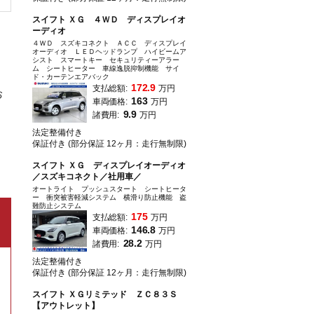
スイフト ＸＧ ４ＷＤ ディスプレイオ
ーディオ
４ＷＤ スズキコネクト ＡＣＣ ディスプレイ
オーディオ ＬＥＤヘッドランプ ハイビームア
シスト スマートキー セキュリティーアラー
ム シートヒーター 車線逸脱抑制機能 サイ
ド・カーテンエアバック
172.9
支払総額:
万円
お
163
車両価格:
万円
9.9
諸費用:
万円
法定整備付き
保証付き (部分保証 12ヶ月：走行無制限)
スイフト ＸＧ ディスプレイオーディオ
／スズキコネクト／社用車／
オートライト プッシュスタート シートヒータ
ー 衝突被害軽減システム 横滑り防止機能 盗
難防止システム
175
支払総額:
万円
146.8
車両価格:
万円
28.2
諸費用:
万円
法定整備付き
保証付き (部分保証 12ヶ月：走行無制限)
スイフト ＸＧリミテッド ＺＣ８３Ｓ
【アウトレット】