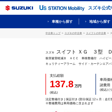
スズキ公式
車種から探す
地域から探す
中古車トップ
スズキの中古車
スイフトの中古車
スイフト ＸＧ ３型 
スズキ
衝突被害軽減Ｂ ＡＣＣ 車検整備付 ハイビー
キュリティーアラーム サイド・カーテンエアバ
支払総額
車両価
137.8
諸費用
万円
(税込) 
(税込)
法定整備付き | 保証付き (部分保証 12ヶ月：走行
※整備費用は車両価格に含まれます