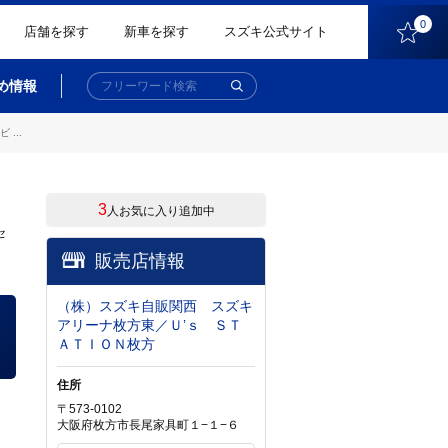
0
店舗を探す
新車を探す
スズキ公式サイト
め情報
...
3
人お気に入り追加中
セ
販売店情報
（株）スズキ自販関西 スズキ
アリーナ枚方東／Ｕ’ｓ ＳＴ
ＡＴＩＯＮ枚方
住所
〒573-0102
大阪府枚方市長尾家具町１−１−６