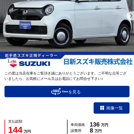
1
/
50
この度は当店在庫をご覧頂き誠にありがとうございます。ご不明な点等ござ
いましたら、お気軽にメール又はお電話にてお問合せ下さい♪
を見る
画像一覧
支払総額
136
車両価格
万円
144
8
諸費用
万円
万円