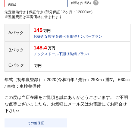
?
(税込) (リ済込)
(税込)
法定整備付き | 保証付き (部分保証 12ヶ月：12000km)
※整備費用は車両価格に含まれます
145
万円
Aパック
お好きな数字を選べる希望ナンバープラン
148.4
万円
Bパック
ノックスドール下廻り防錆プラン♪
Cパック
万円
年式（初年度登録）：2020(令和2)年 / 走行：29Km / 排気：660cc
/ 車検：車検整備付
この度は当店在庫をご覧頂き誠にありがとうございます。 ご不明
な点等ございましたら、お気軽にメール又はお電話にてお問合せ
下さい♪
その他保証