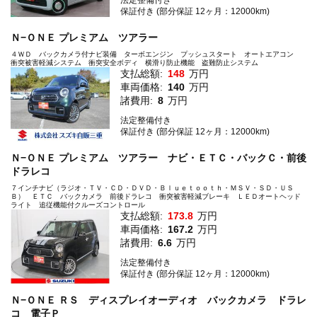
法定整備付き
保証付き (部分保証 12ヶ月：12000km)
Ｎ−ＯＮＥ プレミアム ツアラー
４ＷＤ バックカメラ付ナビ装備 ターボエンジン プッシュスタート オートエアコン
衝突被害軽減システム 衝突安全ボディ 横滑り防止機能 盗難防止システム
支払総額:
148
万円
車両価格:
140
万円
諸費用:
8
万円
法定整備付き
保証付き (部分保証 12ヶ月：12000km)
Ｎ−ＯＮＥ プレミアム ツアラー ナビ・ＥＴＣ・バックＣ・前後
ドラレコ
７インチナビ（ラジオ・ＴＶ・ＣＤ・ＤＶＤ・Ｂｌｕｅｔｏｏｔｈ・ＭＳＶ・ＳＤ・ＵＳ
Ｂ） ＥＴＣ バックカメラ 前後ドラレコ 衝突被害軽減ブレーキ ＬＥＤオートヘッド
ライト 追従機能付クルーズコントロール
支払総額:
173.8
万円
車両価格:
167.2
万円
諸費用:
6.6
万円
法定整備付き
保証付き (部分保証 12ヶ月：12000km)
Ｎ−ＯＮＥ ＲＳ ディスプレイオーディオ バックカメラ ドラレ
コ 電子Ｐ