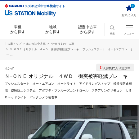
スズキ公式中古車検索サイト
0
お気に入り
車種
地域
認定中古車
から探す
から探す
から探す
検索
メニュー
中古車トップ
ホンダの中古車
Ｎ−ＯＮＥの中古車
Ｎ−ＯＮＥ オリジナル ４ＷＤ 衝突被害軽減ブレーキ プッシュスタート オートエアコン オ
ー ...
0
人お気に入り追加中
ホンダ
Ｎ−ＯＮＥ オリジナル ４ＷＤ 衝突被害軽減ブレーキ
プッシュスタート オートエアコン オートライト アイドリングストップ 横滑り防止機
能 盗難防止システム アダプティブクルーズコントロール ステアリングリモコン ＬＥ
Ｄヘッドライト バックカメラ装着車