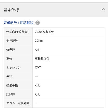
基本仕様
装備略号 / 用語解説
?
年式(初年度登録)
2020(令和2)年
走行距離
29Km
修復歴
なし
車検
車検整備付
ミッション
CVT
AGS
ー
整備手帳
なし
記録簿
なし
エコカー減税対象
ー