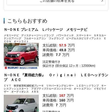
この店舗の在庫を見る
こちらもおすすめ
Ｎ−ＯＮＥ プレミアム Ｌパッケージ メモリーナビ
メモリーナビ ディスチャージヘッドランプ パワースイッチ スマートキー ＳＲＳカー
テンエアバッグ フルオートエアコン フォグランプ ビーグルスタビリティアシスト Ｅ
ＣＯＮ オートライト
支払総額:
57.5
万円
車両価格:
49.8
万円
諸費用:
7.7
万円
法定整備付き
保証付き (部分保証 12ヶ月：12000km)
Ｎ−ＯＮＥ 『夏得総力祭』 Ｏｒｉｇｉｎａｌ ＬＥＤヘッドラン
プ ＡＣＣ
ＣＶＴ 衝突被害軽減軽減ブレーキ リヤパーキングセンサー ＬＥＤヘッドランプ キー
レスプッシュスタート アダプティブクルーズコントロール オートエアコン イモビライ
ザー オーディオレス ＡＢＳ
支払総額:
167
万円
車両価格:
160
万円
諸費用:
7
万円