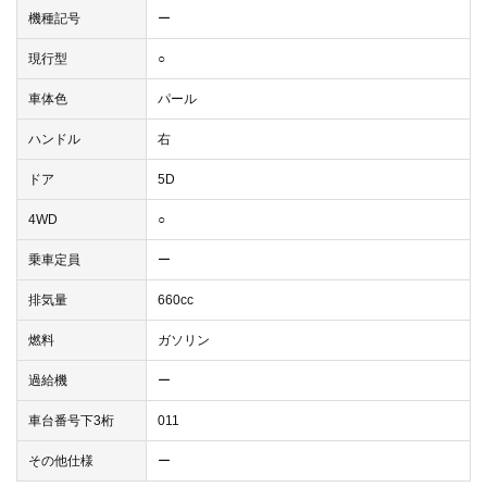
機種記号
ー
現行型
○
車体色
パール
ハンドル
右
ドア
5D
4WD
○
乗車定員
ー
排気量
660cc
燃料
ガソリン
過給機
ー
車台番号下3桁
011
その他仕様
ー