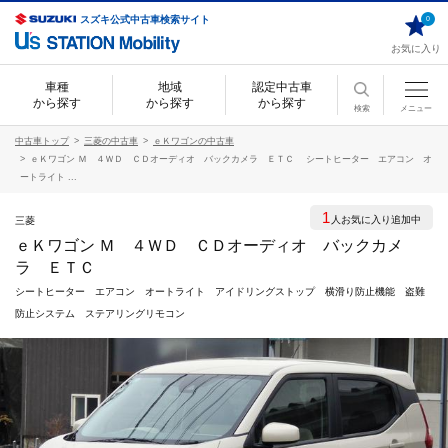
スズキ公式中古車検索サイト
0
お気に入り
車種
地域
認定中古車
から探す
から探す
から探す
検索
メニュー
中古車トップ
三菱の中古車
ｅＫワゴンの中古車
ｅＫワゴン Ｍ ４ＷＤ ＣＤオーディオ バックカメラ ＥＴＣ シートヒーター エアコン オ
ートライト ...
1
人お気に入り追加中
三菱
ｅＫワゴン Ｍ ４ＷＤ ＣＤオーディオ バックカメ
ラ ＥＴＣ
シートヒーター エアコン オートライト アイドリングストップ 横滑り防止機能 盗難
防止システム ステアリングリモコン