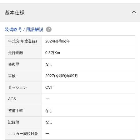
基本仕様
装備略号 / 用語解説
?
年式(初年度登録)
2024(令和6)年
走行距離
0.3万Km
修復歴
なし
車検
2027(令和9)年09月
ミッション
CVT
AGS
ー
整備手帳
なし
記録簿
なし
エコカー減税対象
ー