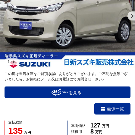
1
/
49
この度は当店在庫をご覧頂き誠にありがとうございます。ご不明な点等ござ
いましたら、お気軽にメール又はお電話にてお問合せ下さい♪
を見る
画像一覧
支払総額
127
車両価格
万円
135
8
諸費用
万円
万円