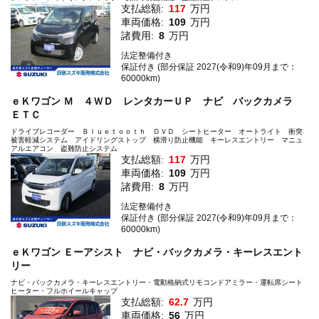
支払総額:
117
万円
車両価格:
109
万円
諸費用:
8
万円
法定整備付き
保証付き (部分保証 2027(令和9)年09月まで：
60000km)
ｅＫワゴン Ｍ ４ＷＤ レンタカーＵＰ ナビ バックカメラ
ＥＴＣ
ドライブレコーダー Ｂｌｕｅｔｏｏｔｈ ＤＶＤ シートヒーター オートライト 衝突
被害軽減システム アイドリングストップ 横滑り防止機能 キーレスエントリー マニュ
アルエアコン 盗難防止システム
支払総額:
117
万円
車両価格:
109
万円
諸費用:
8
万円
法定整備付き
保証付き (部分保証 2027(令和9)年09月まで：
60000km)
ｅＫワゴン Ｅーアシスト ナビ・バックカメラ・キーレスエント
リー
ナビ・バックカメラ・キーレスエントリー・電動格納式リモコンドアミラー・運転席シート
ヒーター・フルホイールキャップ
支払総額:
62.7
万円
車両価格:
56
万円