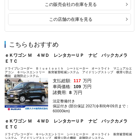
この販売会社の在庫を見る
この店舗の在庫を見る
こちらもおすすめ
ｅＫワゴン Ｍ ４ＷＤ レンタカーＵＰ ナビ バックカメラ
ＥＴＣ
ドライブレコーダー Ｂｌｕｅｔｏｏｔｈ シートヒーター オートライト マニュアルエ
アコン キーレスエントリー 衝突被害軽減システム アイドリングストップ 横滑り防止
機能 盗難防止システム
支払総額:
117
万円
車両価格:
109
万円
諸費用:
8
万円
法定整備付き
保証付き (部分保証 2027(令和9)年09月まで：
60000km)
ｅＫワゴン Ｍ ４ＷＤ レンタカーＵＰ ナビ バックカメラ
ＥＴＣ
ドライブレコーダー キーレスエントリー シートヒーター オートライト 衝突被害軽減
システム アイドリングストップ 横滑り防止機能 盗難防止システム