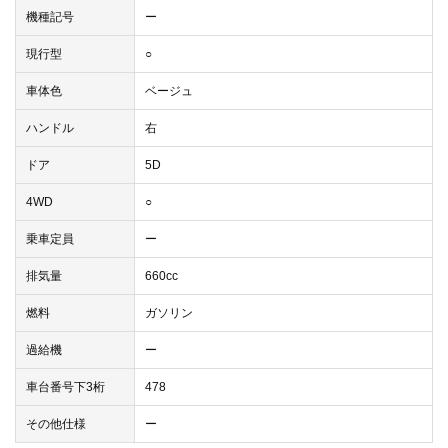
機種記号
ー
現行型
○
車体色
ベージュ
ハンドル
右
ドア
5D
4WD
○
乗車定員
ー
排気量
660cc
燃料
ガソリン
過給機
ー
車台番号下3桁
478
その他仕様
ー