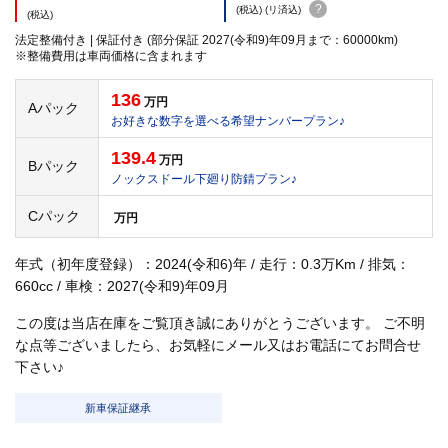
?
(税込) (リ済込)
(税込)
法定整備付き | 保証付き (部分保証 2027(令和9)年09月まで：60000km)
※整備費用は車両価格に含まれます
136
万円
Aパック
お好きな数字を選べる希望ナンバープラン♪
139.4
万円
Bパック
ノックスドール下廻り防錆プラン♪
Cパック
万円
年式（初年度登録）：2024(令和6)年 / 走行：0.3万Km / 排気：
660cc / 車検：2027(令和9)年09月
この度は当店在庫をご覧頂き誠にありがとうございます。 ご不明
な点等ございましたら、お気軽にメール又はお電話にてお問合せ
下さい♪
新車保証継承