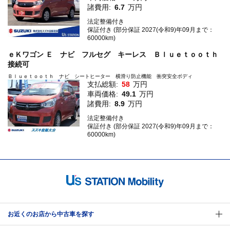
諸費用:
6.7
万円
法定整備付き
保証付き (部分保証 2027(令和9)年09月まで：
60000km)
ｅＫワゴン Ｅ ナビ フルセグ キーレス Ｂｌｕｅｔｏｏｔｈ
接続可
Ｂｌｕｅｔｏｏｔｈ ナビ シートヒーター 横滑り防止機能 衝突安全ボディ
支払総額:
58
万円
車両価格:
49.1
万円
諸費用:
8.9
万円
法定整備付き
保証付き (部分保証 2027(令和9)年09月まで：
60000km)
お近くのお店から中古車を探す