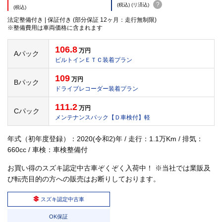
?
(税込) (リ済込)
(税込)
法定整備付き | 保証付き (部分保証 12ヶ月：走行無制限)
※整備費用は車両価格に含まれます
106.8
万円
Aパック
ビルトインＥＴＣ装着プラン
109
万円
Bパック
ドライブレコーダー装着プラン
111.2
万円
Cパック
メンテナンスパック【Ｄ車検付】軽
年式（初年度登録）：2020(令和2)年 / 走行：1.1万Km / 排気：
660cc / 車検：車検整備付
お買い得のスズキ認定中古車ぞくぞく入荷中！ ※当社では業販及
び転売目的の方への販売はお断りしております。
スズキ認定中古車
OK保証