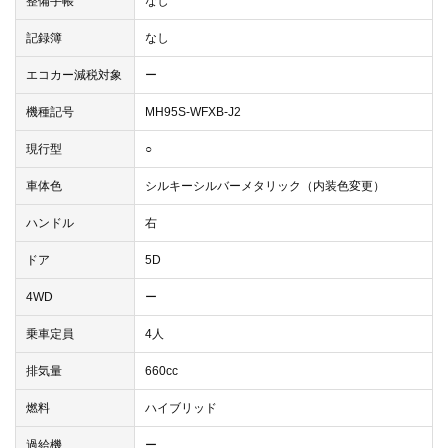
整備手帳
なし
記録簿
なし
エコカー減税対象
ー
機種記号
MH95S-WFXB-J2
現行型
○
車体色
シルキーシルバーメタリック（内装色変更）
ハンドル
右
ドア
5D
4WD
ー
乗車定員
4人
排気量
660cc
燃料
ハイブリッド
過給機
ー