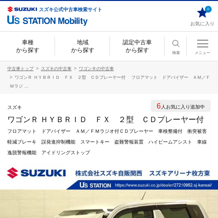
スズキ公式中古車検索サイト
0
お気に入り
車種
地域
認定中古車
から探す
から探す
から探す
検索
メニュー
中古車トップ
スズキの中古車
ワゴンＲの中古車
ワゴンＲ ＨＹＢＲＩＤ ＦＸ ２型 ＣＤプレーヤー付 フロアマット ドアバイザー ＡＭ／Ｆ
Ｍラジ ...
6
人お気に入り追加中
スズキ
ワゴンＲ ＨＹＢＲＩＤ ＦＸ ２型 ＣＤプレーヤー付
フロアマット ドアバイザー ＡＭ／ＦＭラジオ付ＣＤプレーヤー 車検整備付 衝突被害
軽減ブレーキ 誤発進抑制機能 スマートキー 盗難警報装置 ハイビームアシスト 車線
逸脱警報機能 アイドリングストップ