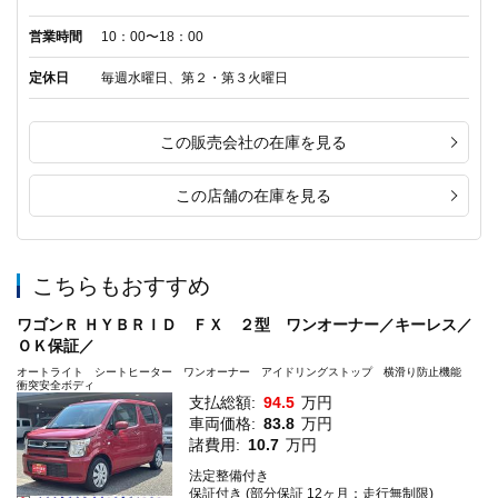
営業時間
10：00〜18：00
定休日
毎週水曜日、第２・第３火曜日
この販売会社の在庫を見る
この店舗の在庫を見る
こちらもおすすめ
ワゴンＲ ＨＹＢＲＩＤ ＦＸ ２型 ワンオーナー／キーレス／
ＯＫ保証／
オートライト シートヒーター ワンオーナー アイドリングストップ 横滑り防止機能
衝突安全ボディ
支払総額:
94.5
万円
車両価格:
83.8
万円
諸費用:
10.7
万円
法定整備付き
保証付き (部分保証 12ヶ月：走行無制限)