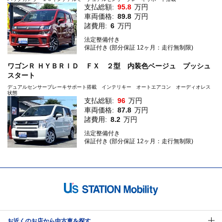
支払総額:
95.8
万円
車両価格:
89.8
万円
諸費用:
6
万円
法定整備付き
保証付き (部分保証 12ヶ月：走行無制限)
ワゴンＲ ＨＹＢＲＩＤ ＦＸ ２型 内装色ベージュ プッシュ
スタート
デュアルセンサーブレーキサポート搭載 インテリキー オートエアコン オーディオレス
状態
支払総額:
96
万円
車両価格:
87.8
万円
諸費用:
8.2
万円
法定整備付き
保証付き (部分保証 12ヶ月：走行無制限)
お近くのお店から中古車を探す