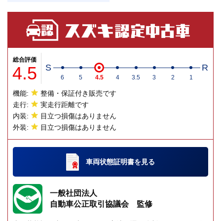
総合評価
4.5
S
R
6
5
4.5
4
3.5
3
2
1
機能:
整備・保証付き販売です
走行:
実走行距離です
内装:
目立つ損傷はありません
外装:
目立つ損傷はありません
車両状態証明書
を見る
一般社団法人
自動車公正取引協議会 監修