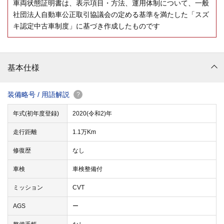
車両状態証明書は、表示項目・方法、運用体制について、一般
社団法人自動車公正取引協議会の定める基準を満たした「スズ
キ認定中古車制度」に基づき作成したものです
基本仕様
装備略号 / 用語解説
?
年式(初年度登録)
2020(令和2)年
走行距離
1.1万Km
修復歴
なし
車検
車検整備付
ミッション
CVT
AGS
ー