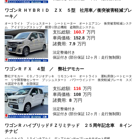
ワゴンＲ ＨＹＢＲＩＤ ＺＸ ５型 社用車／衝突被害軽減ブレ
ーキ／
オートライト プッシュスタート シートヒーター オートエアコン 衝突被害軽減システ
ム アイドリングストップ 横滑り防止機能 盗難防止システム
支払総額:
160.7
万円
車両価格:
152.8
万円
諸費用:
7.9
万円
法定整備付き
保証付き (部分保証 12ヶ月：走行無制限)
ワゴンＲ ＦＸ ４型 ／ 弊社デモカー
弊社デモカー ＣＤ／ラジオデッキ リモコンキー オートライト 運転席側シートヒータ
ー リヤ障害物センサー プッシュスタート パワーウインドー 衝突軽減ブレーキ スズ
キ認定中古車 全国保証
支払総額:
116
万円
車両価格:
108
万円
諸費用:
8
万円
法定整備付き
保証付き (部分保証 12ヶ月：走行無制限)
ワゴンＲ ハイブリッドＦＺリミテッド ２５周年記念車 ８イン
チナビ
バックカメラ １５インチアルミ デュアルセンサーブレーキサポート搭載