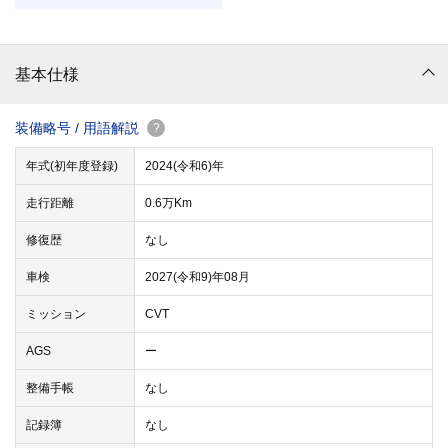
基本仕様
装備略号 / 用語解説
?
年式(初年度登録)
2024(令和6)年
走行距離
0.6万Km
修復歴
なし
車検
2027(令和9)年08月
ミッション
CVT
AGS
ー
整備手帳
なし
記録簿
なし