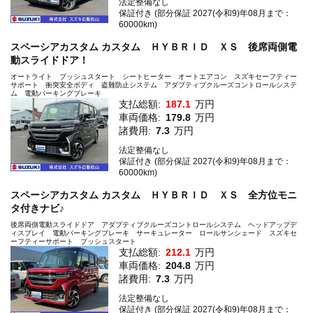
法定整備なし
保証付き (部分保証 2027(令和9)年08月まで：
60000km)
スペーシアカスタム カスタム ＨＹＢＲＩＤ ＸＳ 後席両側電
動スライドドア！
オートライト プッシュスタート シートヒーター オートエアコン スズキセーフティー
サポート 衝突安全ボディ 盗難防止システム アダプティブクルーズコントロールシステ
ム 電動パーキングブレーキ
支払総額:
187.1
万円
車両価格:
179.8
万円
諸費用:
7.3
万円
法定整備なし
保証付き (部分保証 2027(令和9)年08月まで：
60000km)
スペーシアカスタム カスタム ＨＹＢＲＩＤ ＸＳ 全方位モニ
タ付きナビ♪
後席両側電動スライドドア アダプティブクルーズコントロールシステム ヘッドアップデ
ィスプレイ 電動パーキングブレーキ サーキュレーター ロールサンシェード スズキセ
ーフティーサポート プッシュスタート
支払総額:
212.1
万円
車両価格:
204.8
万円
諸費用:
7.3
万円
法定整備なし
保証付き (部分保証 2027(令和9)年08月まで：