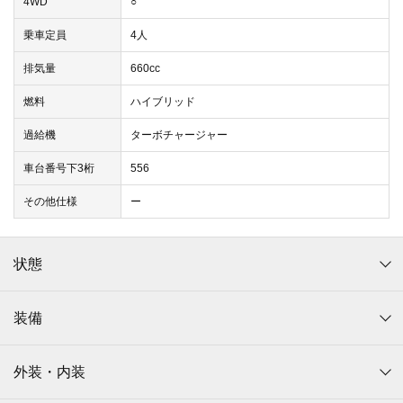
4WD
○
乗車定員
4人
排気量
660cc
燃料
ハイブリッド
過給機
ターボチャージャー
車台番号下3桁
556
その他仕様
ー
状態
装備
外装・内装