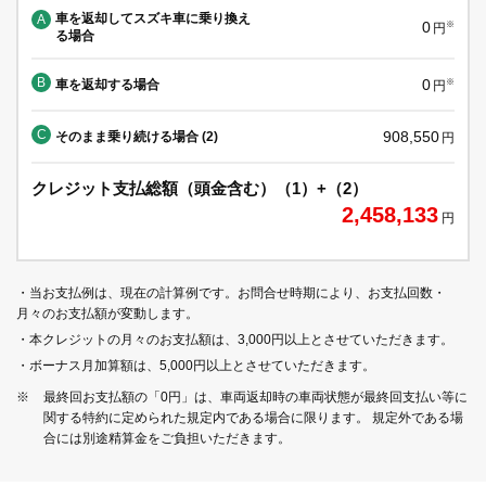
車を返却してスズキ車に乗り換え
A
0
※
円
る場合
B
0
車を返却する場合
※
円
C
908,550
そのまま乗り続ける場合 (2)
円
クレジット支払総額（頭金含む）（1）+（2）
2,458,133
円
・当お支払例は、現在の計算例です。お問合せ時期により、お支払回数・
月々のお支払額が変動します。
・本クレジットの月々のお支払額は、3,000円以上とさせていただきます。
・ボーナス月加算額は、5,000円以上とさせていただきます。
※
最終回お支払額の「0円」は、車両返却時の車両状態が最終回支払い等に
関する特約に定められた規定内である場合に限ります。 規定外である場
合には別途精算金をご負担いただきます。