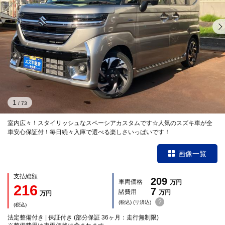
1
/
73
室内広々！スタイリッシュなスペーシアカスタムです☆人気のスズキ車が全
車安心保証付！毎日続々入庫で選べる楽しさいっぱいです！
画像一覧
支払総額
209
車両価格
万円
216
7
諸費用
万円
万円
?
(税込) (リ済込)
(税込)
法定整備付き | 保証付き (部分保証 36ヶ月：走行無制限)