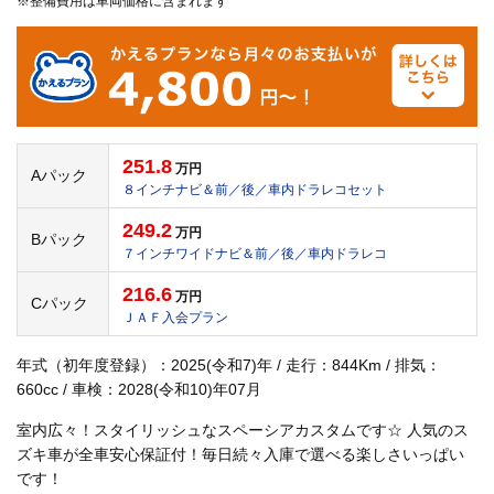
※整備費用は車両価格に含まれます
251.8
万円
Aパック
８インチナビ＆前／後／車内ドラレコセット
249.2
万円
Bパック
７インチワイドナビ＆前／後／車内ドラレコ
216.6
万円
Cパック
ＪＡＦ入会プラン
年式（初年度登録）：2025(令和7)年 / 走行：844Km / 排気：
660cc / 車検：2028(令和10)年07月
室内広々！スタイリッシュなスペーシアカスタムです☆ 人気のス
ズキ車が全車安心保証付！毎日続々入庫で選べる楽しさいっぱい
です！