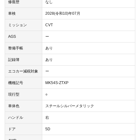
修復歴
なし
車検
2028(令和10)年07月
ミッション
CVT
AGS
ー
整備手帳
あり
記録簿
あり
エコカー減税対象
ー
機種記号
MK54S-ZTXP
現行型
○
車体色
スチールシルバーメタリック
ハンドル
右
ドア
5D