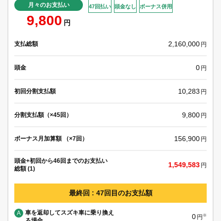
月々のお支払い
47回払い
頭金なし
ボーナス併用
9,800
円
2,160,000
支払総額
円
0
頭金
円
10,283
初回分割支払額
円
9,800
分割支払額（×45回）
円
156,900
ボーナス月加算額 （×7回）
円
頭金+初回から46回までのお支払い
1,549,583
円
総額 (1)
最終回 : 47回目のお支払額
車を返却してスズキ車に乗り換え
A
0
※
円
る場合