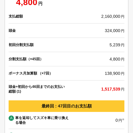
4,800
円
2,160,000
支払総額
円
324,000
頭金
円
5,239
初回分割支払額
円
4,800
分割支払額（×45回）
円
138,900
ボーナス月加算額 （×7回）
円
頭金+初回から46回までのお支払い
1,517,539
円
総額 (1)
最終回 : 47回目のお支払額
車を返却してスズキ車に乗り換え
A
0
※
円
る場合