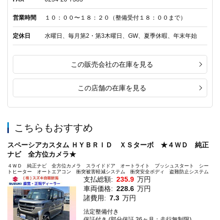
営業時間
１０：００〜１８：２０（整備受付１８：００まで）
定休日
水曜日、毎月第2・第3木曜日、GW、夏季休暇、年末年始
この販売会社の在庫を見る
この店舗の在庫を見る
こちらもおすすめ
スペーシアカスタム ＨＹＢＲＩＤ ＸＳターボ ★４ＷＤ 純正
ナビ 全方位カメラ★
４ＷＤ 純正ナビ 全方位カメラ スライドドア オートライト プッシュスタート シー
トヒーター オートエアコン 衝突被害軽減システム 衝突安全ボディ 盗難防止システム
支払総額:
235.9
万円
車両価格:
228.6
万円
諸費用:
7.3
万円
法定整備付き
保証付き (部分保証 36ヶ月：走行無制限)