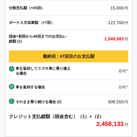
15,000
分割支払額（×45回）
円
122,700
ボーナス月加算額 （×7回）
円
頭金+初回から46回までのお支払い
1,549,583
円
総額 (1)
最終回 : 47回目のお支払額
車を返却してスズキ車に乗り換え
A
0
※
円
る場合
B
0
車を返却する場合
※
円
C
908,550
そのまま乗り続ける場合 (2)
円
クレジット支払総額（頭金含む）（1）+（2）
2,458,133
円