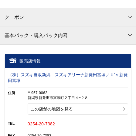
クーポン
基本パック・購入パック内容
販売店情報
（株）スズキ自販新潟 スズキアリーナ新発田富塚／Ｕ’ｓ新発
田富塚
住所
〒957-0062
新潟県新発田市冨塚町２丁目４−２８
この店舗の地図を見る
TEL
0254-20-7382
FAX
0254-20-7383