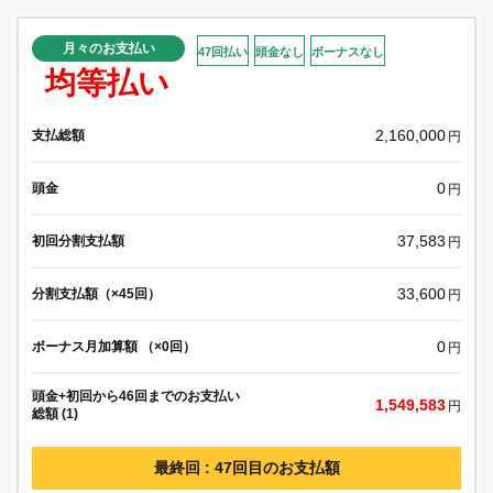
月々のお支払い
47回払い
頭金なし
ボーナスなし
均等払い
2,160,000
支払総額
円
0
頭金
円
37,583
初回分割支払額
円
33,600
分割支払額（×45回）
円
0
ボーナス月加算額 （×0回）
円
頭金+初回から46回までのお支払い
1,549,583
円
総額 (1)
最終回 : 47回目のお支払額