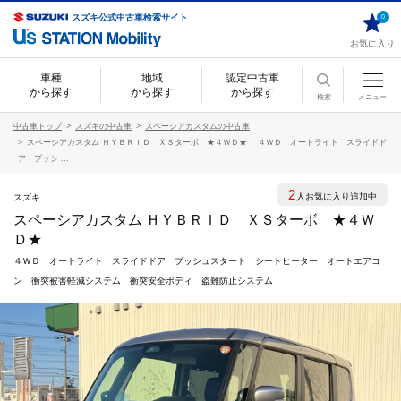
スズキ公式中古車検索サイト
0
お気に入り
車種
地域
認定中古車
から探す
から探す
から探す
検索
メニュー
中古車トップ
スズキの中古車
スペーシアカスタムの中古車
スペーシアカスタム ＨＹＢＲＩＤ ＸＳターボ ★４ＷＤ★ ４ＷＤ オートライト スライドド
ア プッシ ...
2
人お気に入り追加中
スズキ
スペーシアカスタム ＨＹＢＲＩＤ ＸＳターボ ★４Ｗ
Ｄ★
４ＷＤ オートライト スライドドア プッシュスタート シートヒーター オートエアコ
ン 衝突被害軽減システム 衝突安全ボディ 盗難防止システム