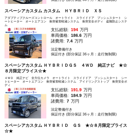
スペーシアカスタム カスタム ＨＹＢＲＩＤ ＸＳ
アダプティブクルーズコントロール オートライト スライドドア プッシュスタート シ
ートヒーター オートエアコン 衝突被害軽減システム 衝突安全ボディ 盗難防止システ
ム
支払総額:
194
万円
車両価格:
186.6
万円
諸費用:
7.4
万円
法定整備付き
保証付き (部分保証 36ヶ月：走行無制限)
スペーシアカスタム ＨＹＢＲＩＤＧＳ ４ＷＤ 純正ナビ ★☆
８月限定プライス☆★
４ＷＤ 純正ナビ 全方位カメラ オートライト スライドドア プッシュスタート シー
トヒーター オートエアコン 衝突被害軽減システム アイドリングストップ 衝突安全ボ
ディ
支払総額:
191.9
万円
車両価格:
184.9
万円
諸費用:
7
万円
法定整備付き
保証付き (部分保証 36ヶ月：走行無制限)
スペーシアカスタム ＨＹＢＲＩＤ ＧＳ ★☆８月限定プライス
☆★