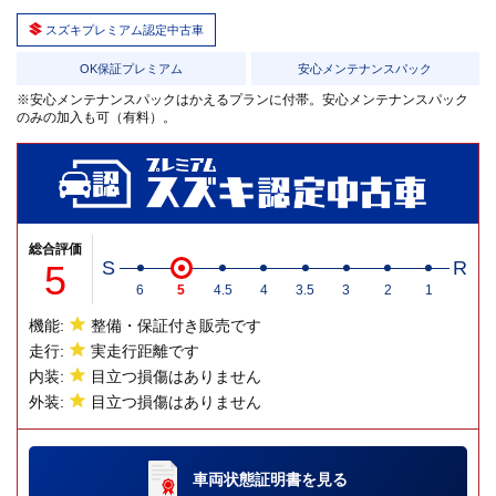
スズキプレミアム認定中古車
OK保証プレミアム
安心メンテナンスパック
※安心メンテナンスパックはかえるプランに付帯。安心メンテナンスパック
のみの加入も可（有料）。
総合評価
5
S
R
6
5
4.5
4
3.5
3
2
1
機能:
整備・保証付き販売です
走行:
実走行距離です
内装:
目立つ損傷はありません
外装:
目立つ損傷はありません
車両状態証明書
を見る