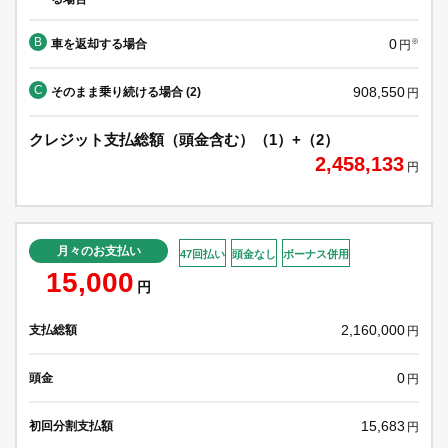
B
0
車を返却する場合
※
円
C
908,550
そのまま乗り続ける場合 (2)
円
クレジット支払総額（頭金含む）（1）+（2）
2,458,133
円
月々のお支払い
47回払い
頭金なし
ボーナス併用
15,000
円
2,160,000
支払総額
円
0
頭金
円
15,683
初回分割支払額
円