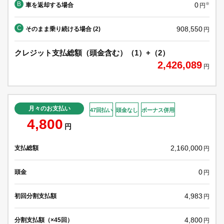
B
0
車を返却する場合
※
円
C
908,550
そのまま乗り続ける場合 (2)
円
クレジット支払総額（頭金含む）（1）+（2）
2,426,089
円
月々のお支払い
47回払い
頭金なし
ボーナス併用
4,800
円
2,160,000
支払総額
円
0
頭金
円
4,983
初回分割支払額
円
4,800
分割支払額（×45回）
円