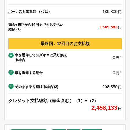
189,800
ボーナス月加算額 （×7回）
円
頭金+初回から46回までのお支払い
1,549,583
円
総額 (1)
最終回 : 47回目のお支払額
車を返却してスズキ車に乗り換え
A
0
※
円
る場合
B
0
車を返却する場合
※
円
C
908,550
そのまま乗り続ける場合 (2)
円
クレジット支払総額（頭金含む）（1）+（2）
2,458,133
円