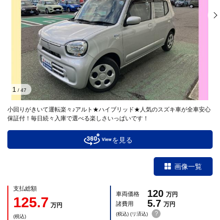
1
/
47
小回りがきいて運転楽々♪アルト★ハイブリッド★人気のスズキ車が全車安心
保証付！毎日続々入庫で選べる楽しさいっぱいです！
を見る
画像一覧
支払総額
120
車両価格
万円
125.7
5.7
諸費用
万円
万円
?
(税込) (リ済込)
(税込)