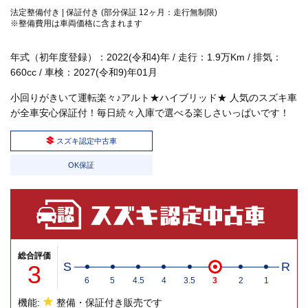
法定整備付き | 保証付き (部分保証 12ヶ月：走行無制限)
※整備費用は車両価格に含まれます
年式（初年度登録）：2022(令和4)年 / 走行：1.9万Km / 排気：
660cc / 車検：2027(令和9)年01月
小回りがきいて運転楽々♪アルト★ハイブリッド★ 人気のスズキ車
が全車安心保証付！毎日続々入庫で選べる楽しさいっぱいです！
スズキ認定中古車
OK保証
総合評価
3
S
R
6
5
4.5
4
3.5
3
2
1
機能:
整備・保証付き販売です