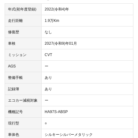
年式(初年度登録)
2022(令和4)年
走行距離
1.9万Km
修復歴
なし
車検
2027(令和9)年01月
ミッション
CVT
AGS
ー
整備手帳
あり
記録簿
あり
エコカー減税対象
ー
機種記号
HA97S-ABSP
現行型
○
車体色
シルキーシルバーメタリック