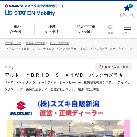
スズキ公式中古車検索サイト
0
お気に入り
車種
地域
認定中古車
から探す
から探す
から探す
検索
メニュー
中古車トップ
スズキの中古車
アルトの中古車
アルト ＨＹＢＲＩＤ Ｓ ★４ＷＤ バックカメラ★ ４ＷＤ バックカメラ オートライト シ
ー ...
2
人お気に入り追加中
スズキ
アルト ＨＹＢＲＩＤ Ｓ ★４ＷＤ バックカメラ★
４ＷＤ バックカメラ オートライト シートヒーター 衝突被害軽減システム アイドリ
ングストップ 衝突安全ボディ 盗難防止システム 横滑り防止機能