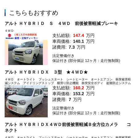
こちらもおすすめ
アルト ＨＹＢＲＩＤ Ｓ ４ＷＤ 前後被害軽減ブレーキ
４ＷＤ
支払総額:
147.4
万円
車両価格:
140.1
万円
諸費用:
7.3
万円
法定整備付き
保証付き (部分保証 12ヶ月：走行無制限)
アルト ＨＹＢＲＩＤＸ ３型 ★４ＷＤ★
４ＷＤ オートライト プッシュスタート シートヒーター オートエアコン 衝突被害軽
減システム アイドリングストップ 横滑り防止機能 衝突安全ボディ 盗難防止システム
支払総額:
160.2
万円
車両価格:
153.2
万円
諸費用:
7
万円
法定整備付き
保証付き (部分保証 12ヶ月：走行無制限)
アルト ＨＹＢＲＩＤＸ４ＷＤ前後被害軽減Ｂ全方位カメラ コ
ネクト
４ＷＤ オートライト プッシュスタート シートヒーター オートエアコン 衝突被害軽