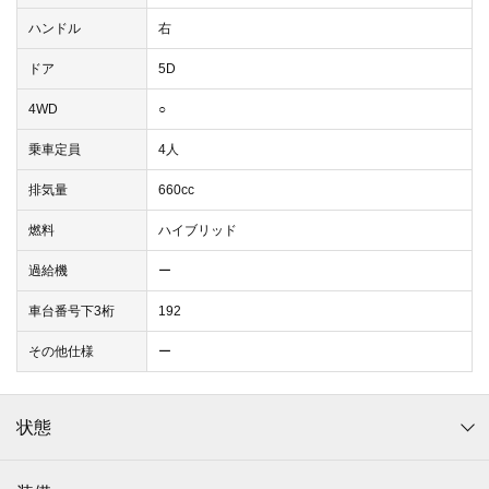
ハンドル
右
ドア
5D
4WD
○
乗車定員
4人
排気量
660cc
燃料
ハイブリッド
過給機
ー
車台番号下3桁
192
その他仕様
ー
状態