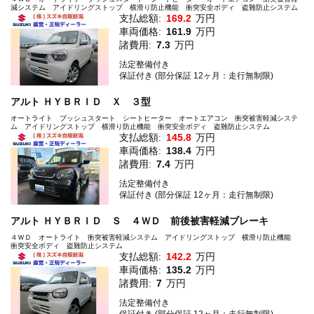
減システム アイドリングストップ 横滑り防止機能 衝突安全ボディ 盗難防止システム
支払総額:
169.2
万円
車両価格:
161.9
万円
諸費用:
7.3
万円
法定整備付き
保証付き (部分保証 12ヶ月：走行無制限)
アルト ＨＹＢＲＩＤ Ｘ ３型
オートライト プッシュスタート シートヒーター オートエアコン 衝突被害軽減システ
ム アイドリングストップ 横滑り防止機能 衝突安全ボディ 盗難防止システム
支払総額:
145.8
万円
車両価格:
138.4
万円
諸費用:
7.4
万円
法定整備付き
保証付き (部分保証 12ヶ月：走行無制限)
アルト ＨＹＢＲＩＤ Ｓ ４ＷＤ 前後被害軽減ブレーキ
４ＷＤ オートライト 衝突被害軽減システム アイドリングストップ 横滑り防止機能
衝突安全ボディ 盗難防止システム
支払総額:
142.2
万円
車両価格:
135.2
万円
諸費用:
7
万円
法定整備付き