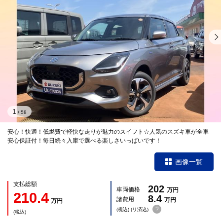
1
/
58
安心！快適！低燃費で軽快な走りが魅力のスイフト☆人気のスズキ車が全車
安心保証付！毎日続々入庫で選べる楽しさいっぱいです！
画像一覧
支払総額
202
車両価格
万円
210.4
8.4
諸費用
万円
万円
?
(税込) (リ済込)
(税込)