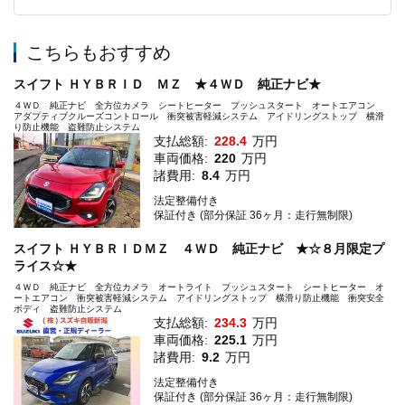
こちらもおすすめ
スイフト ＨＹＢＲＩＤ ＭＺ ★４ＷＤ 純正ナビ★
４ＷＤ 純正ナビ 全方位カメラ シートヒーター プッシュスタート オートエアコン
アダプティブクルーズコントロール 衝突被害軽減システム アイドリングストップ 横滑
り防止機能 盗難防止システム
支払総額:
228.4
万円
車両価格:
220
万円
諸費用:
8.4
万円
法定整備付き
保証付き (部分保証 36ヶ月：走行無制限)
スイフト ＨＹＢＲＩＤＭＺ ４ＷＤ 純正ナビ ★☆８月限定プ
ライス☆★
４ＷＤ 純正ナビ 全方位カメラ オートライト プッシュスタート シートヒーター オ
ートエアコン 衝突被害軽減システム アイドリングストップ 横滑り防止機能 衝突安全
ボディ 盗難防止システム
支払総額:
234.3
万円
車両価格:
225.1
万円
諸費用:
9.2
万円
法定整備付き
保証付き (部分保証 36ヶ月：走行無制限)