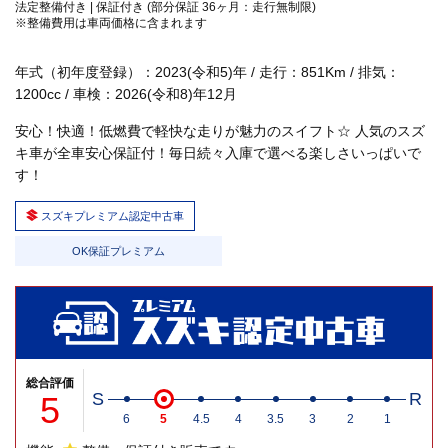
法定整備付き | 保証付き (部分保証 36ヶ月：走行無制限)
※整備費用は車両価格に含まれます
年式（初年度登録）：2023(令和5)年 / 走行：851Km / 排気：
1200cc / 車検：2026(令和8)年12月
安心！快適！低燃費で軽快な走りが魅力のスイフト☆ 人気のスズ
キ車が全車安心保証付！毎日続々入庫で選べる楽しさいっぱいで
す！
スズキプレミアム認定中古車
OK保証プレミアム
総合評価
5
S
R
6
5
4.5
4
3.5
3
2
1