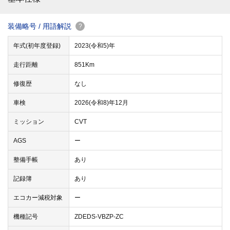
装備略号 / 用語解説
?
年式(初年度登録)
2023(令和5)年
走行距離
851Km
修復歴
なし
車検
2026(令和8)年12月
ミッション
CVT
AGS
ー
整備手帳
あり
記録簿
あり
エコカー減税対象
ー
機種記号
ZDEDS-VBZP-ZC