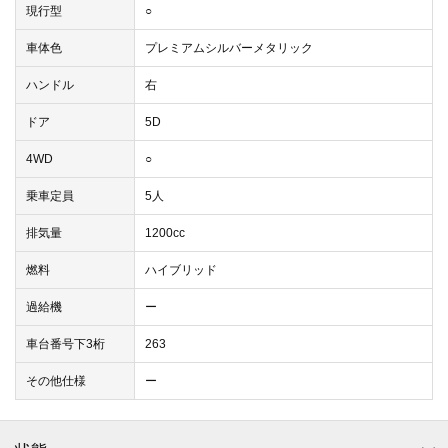
現行型
○
車体色
プレミアムシルバーメタリック
ハンドル
右
ドア
5D
4WD
○
乗車定員
5人
排気量
1200cc
燃料
ハイブリッド
過給機
ー
車台番号下3桁
263
その他仕様
ー